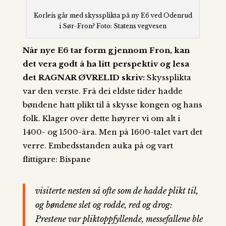
Korleis går med skyssplikta på ny E6 ved Odenrud
i Sør-Fron? Foto: Statens vegvesen
Når nye E6 tar form gjennom Fron, kan
det vera godt å ha litt perspektiv og lesa
det RAGNAR ØVRELID skriv:
Skyssplikta
var den verste. Frå dei eldste tider hadde
bøndene hatt plikt til å skysse kongen og hans
folk. Klager over dette høyrer vi om alt i
1400- og 1500-åra. Men på 1600-talet vart det
verre. Embedsstanden auka på og vart
flittigare: Bispane
visiterte nesten så ofte som de hadde plikt til,
og bøndene slet og rodde, red og drog:
Prestene var pliktoppfyllende, messefallene ble