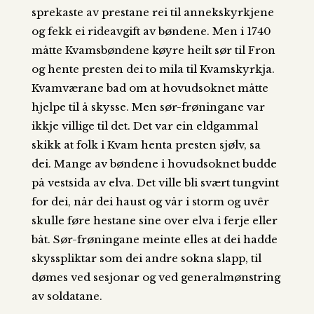
sprekaste av prestane rei til annekskyrkjene
og fekk ei rideavgift av bøndene. Men i 1740
måtte Kvamsbøndene køyre heilt sør til Fron
og hente presten dei to mila til Kvamskyrkja.
Kvamværane bad om at hovudsoknet måtte
hjelpe til å skysse. Men sør-frøningane var
ikkje villige til det. Det var ein eldgammal
skikk at folk i Kvam henta presten sjølv, sa
dei. Mange av bøndene i hovudsoknet budde
på vestsida av elva. Det ville bli svært tungvint
for dei, når dei haust og vår i storm og uvêr
skulle føre hestane sine over elva i ferje eller
båt. Sør-frøningane meinte elles at dei hadde
skysspliktar som dei andre sokna slapp, til
dømes ved sesjonar og ved generalmønstring
av soldatane.