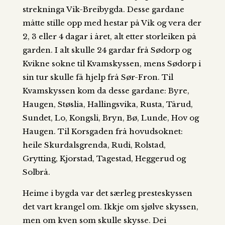
strekninga Vik-Breibygda. Desse gardane
måtte stille opp med hestar på Vik og vera der
2, 3 eller 4 dagar i året, alt etter storleiken på
garden. I alt skulle 24 gardar frå Sødorp og
Kvikne sokne til Kvamskyssen, mens Sødorp i
sin tur skulle få hjelp frå Sør-Fron. Til
Kvamskyssen kom da desse gardane: Byre,
Haugen, Støslia, Hallingsvika, Rusta, Tårud,
Sundet, Lo, Kongsli, Bryn, Bø, Lunde, Hov og
Haugen. Til Korsgaden frå hovudsoknet:
heile Skurdalsgrenda, Rudi, Rolstad,
Grytting, Kjorstad, Tagestad, Heggerud og
Solbrå.
Heime i bygda var det særleg presteskyssen
det vart krangel om. Ikkje om sjølve skyssen,
men om kven som skulle skysse. Dei