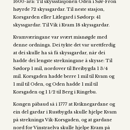
1600-åra: Til skyssstasjonen Oden i Sør-Fron
høyrde 72 skyssgardar. Til neste stasjon,
Korsgarden eller Litlegard i Sødorp: 41
skyssgardar. Til Vik i Kvam 18 skyssgardar.
Kvamværingane var svært misnøgde med
denne ordninga. Dei tykte det var urettferdig
at dei skulle ha så få skyssgardar, når dei
hadde dei lengste strekningane å skysse: Til
Sødorp 1 mil, nordover til Breibygda 1 3/4
mil. Korsgaden hadde berre 1 mil til Kvam og
1 mil til Oden, og Oden hadde 1 mil til
Korsgaden og 1 1/2 til Berg i Ringebu.
Kongen påbaud så i 1777 at Kviknegardane og
ein del gardar i Rustbygda skulle hjelpe Kvam
på strekninga Vik-Korsgaden, og at gardane
nord for Vinstraelva skulle hjelpe Kvam på