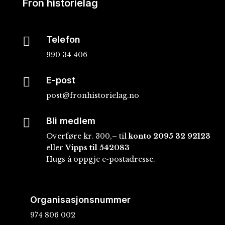
Fron historielag

Telefon
990 34 406

E-post
post@fronhistorielag.no

Bli medlem
Overføre kr. 300,– til
konto
2095 32 92123
eller
Vipps til 542083
Hugs å oppgje e-postadresse.
Organisasjonsnummer
974 806 002