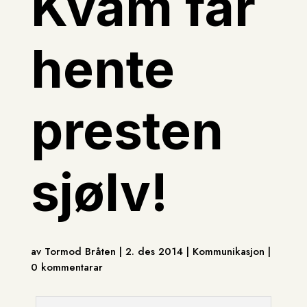
Kvam får
hente
presten
sjølv!
av Tormod Bråten | 2. des 2014 | Kommunikasjon |
0 kommentarar