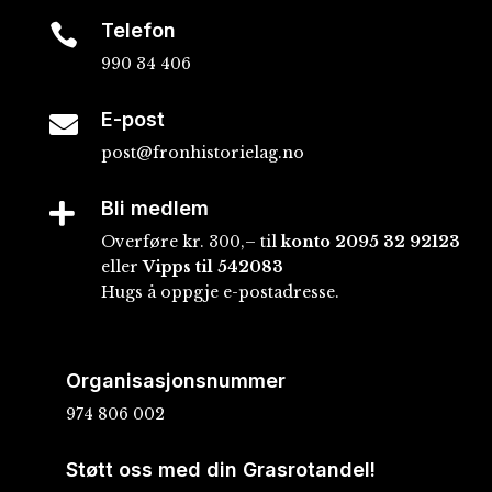
Telefon

990 34 406
E-post

post@fronhistorielag.no
Bli medlem

Overføre kr. 300,– til
konto
2095 32 92123
eller
Vipps til 542083
Hugs å oppgje e-postadresse.
Organisasjonsnummer
974 806 002
Støtt oss med din Grasrotandel!