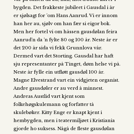
bygden. Det frakkeste jubileet i Gausdal i år
er sjølsagt for ’om Hans Aanrud. Vi er innom
han her au, sjølv om han fær si eigor bok.
Men her fortel vi om håssen gausdølan feira
Aanrud’n da ’n fylte 80 og 100 år. Neste år er
det 200 år sida vi fekk Grunnlova vår.
Dermed vart det Storting. Gausdal har haft
sju representanter på Tinget, døm helse vi på.
Neste år fylle ein utfløtt gausdøl 100 år.
Magne Elvestrand vart ein vidgjeten organist.
Andre gausdøler er au verd å minnest.
Andreas Austlid vart kjent som
folkehøgskulemann og forfatter tå
skulebøker. Kitty Enge er knapt kjent i
hembygden, men i teatermiljøet i Kristiania
gjorde ho suksess. Någå de fleste gausdølan