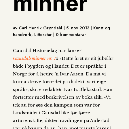
minner
av Carl Henrik Grøndahl | 5. nov 2013 | Kunst og
handverk, Litteratur | 0 kommentarar
Gausdal Historielag har lansert
Gausdalsminner nr. 1
5 «Dette året er eit jubelår
både i bygden og i landet. Det er språkår i
Norge for å hedre ’n Ivar Aasen. Da må vi
kunja skrive forordet på dialekt, vårt eige
språk», skriv redaktør Ivar B. Blekastad.
Han
fortsetter med beskrivelsen av boka slik: «Vi
tek au for øss den kampen som var for
landsmålet i Gausdal like før førre
årtusenskifte, dikterhøvdingen på Aulestad
var på banen da au, han, mot trauste karer i