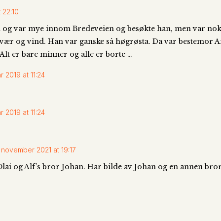
t 22:10
in og var mye innom Bredeveien og besøkte han, men var nok li
vær og vind. Han var ganske så høgrøsta. Da var bestemor A
Alt er bare minner og alle er borte …
r 2019 at 11:24
r 2019 at 11:24
 november 2021 at 19:17
 Olai og Alf’s bror Johan. Har bilde av Johan og en annen bro