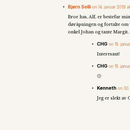
Bjørn Solli
on 14. januar 2019 a
Bror has, Alf, er bestefar m
døråpningen og fortalte om 
onkel Johan og tante Margit. 
CHG
on 15. janua
Interesant!
CHG
on 15. janua
🙂
Kenneth
on 30.
Jeg er slekt av