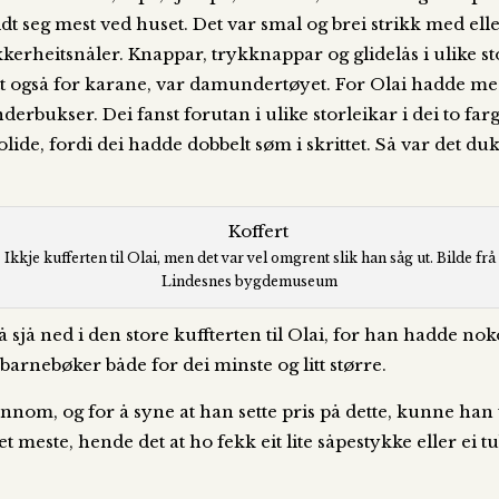
dt seg mest ved huset. Det var smal og brei strikk med elle
kerheitsnåler. Knappar, trykknappar og glidelås i ulike s
itt også for karane, var damundertøyet. For Olai hadde m
rbukser. Dei fanst forutan i ulike storleikar i dei to far
de, fordi dei hadde dobbelt søm i skrittet. Så var det duk
Ikkje kufferten til Olai, men det var vel omgrent slik han såg ut. Bilde frå
Lindesnes bygdemuseum
sjå ned i den store kuffterten til Olai, for han hadde nok
barnebøker både for dei minste og litt større.
nnom, og for å syne at han sette pris på dette, kunne han 
et meste, hende det at ho fekk eit lite såpestykke eller ei 