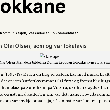
lokkane
r, Kommunikasjon, Verksemder | 5 kommentarar
 Olai Olsen, som ôg var lokalavis
 av Olai Olsen. Men dette bildet frå Domkirkeodden fotoarkiv syner to kre
en (1892-1974) som en høg senesterk kar med mørkt kraft
og det er som kuffertkremmar Olai fyrst og fremst blir hug
k han plass på Sundheim på Vinstra, der han døydde 13. ma
ute og gått med kufferten sin, var det mange i bygda som 
kar som var mykje omtala, ja, på sin måte var han ein per