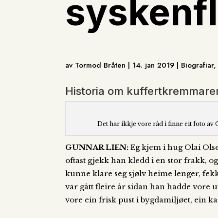
syskenf
av Tormod Bråten | 14. jan 2019 | Biografia
Historia om kuffertkremmaren
Det har ikkje vore råd i finne eit foto
GUNNAR LIEN:
Eg kjem i hug Olai Ols
oftast gjekk han kledd i en stor frakk, 
kunne klare seg sjølv heime lenger, fek
var gått fleire år sidan han hadde vore 
vore ein frisk pust i bygdamiljøet, ein 