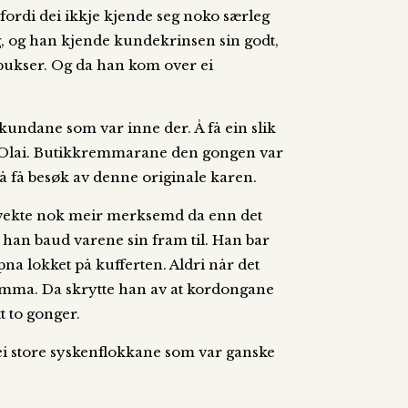
fordi dei ikkje kjende seg noko særleg
g, og han kjende kundekrinsen sin godt,
rbukser. Og da han kom over ei
kundane som var inne der. Å få ein slik
med Olai. Butikkremmarane den gongen var
å få besøk av denne originale karen.
te vekte nok meir merksemd da enn det
n han baud varene sin fram til. Han bar
pna lokket på kufferten. Aldri når det
romma. Da skrytte han av at kordongane
t to gonger.
å dei store syskenflokkane som var ganske