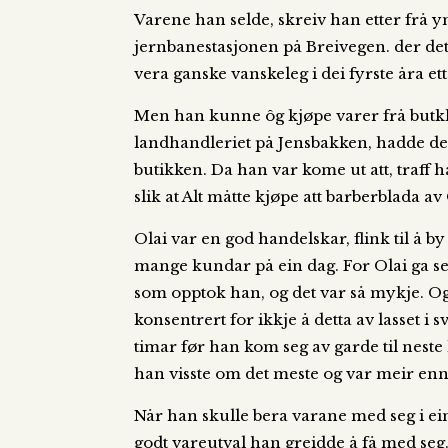
Varene han selde, skreiv han etter frå 
jernbanestasjonen på Breivegen. der det 
vera ganske vanskeleg i dei fyrste åra et
Men han kunne ôg kjøpe varer frå butkkar
landhandleriet på Jensbakken, hadde dei n
butikken. Da han var kome ut att, traff h
slik at Alt måtte kjøpe att barberblada a
Olai var en god handelskar, flink til å
mange kundar på ein dag. For Olai ga seg
som opptok han, og det var så mykje. Og
konsentrert for ikkje å detta av lasset i
timar før han kom seg av garde til neste
han visste om det meste og var meir enn vi
Når han skulle bera varane med seg i ein k
godt vareutval han greidde å få med se