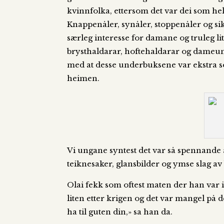
kvinnfolka, ettersom det var dei som hel
Knappenåler, synåler, stoppenåler og sik
særleg interesse for damane og truleg l
brysthaldarar, hoftehaldarar og dameunde
med at desse underbuksene var ekstra soli
heimen.
Vi ungane syntest det var så spennande å 
teiknesaker, glansbilder og ymse slag av 
Olai fekk som oftest maten der han var i
liten etter krigen og det var mangel på d
ha til guten din,» sa han da.