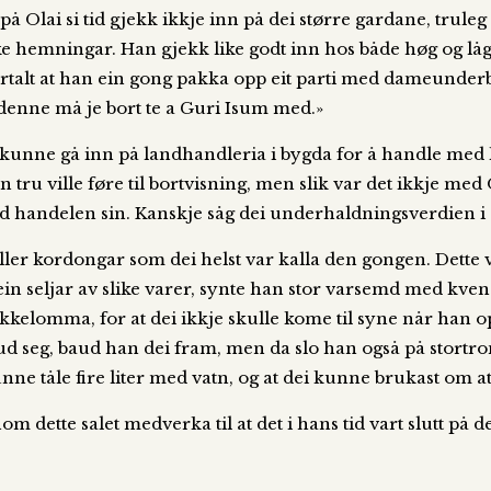
lai si tid gjekk ikkje inn på dei større gardane, truleg 
e hemningar. Han gjekk like godt inn hos både høg og lå
 fortalt at han ein gong pakka opp eit parti med dameunde
 denne må je bort te a Guri Isum med.»
n kunne gå inn på landhandleria i bygda for å handle med 
n tru ville føre til bortvisning, men slik var det ikkje 
med handelen sin. Kanskje såg dei underhaldningsverdien i 
 eller kordongar som dei helst var kalla den gongen. Det
 ein seljar av slike varer, synte han stor varsemd med kve
akkelomma, for at dei ikkje skulle kome til syne når han o
baud seg, baud han dei fram, men da slo han også på stort
unne tåle fire liter med vatn, og at dei kunne brukast om at
nnom dette salet medverka til at det i hans tid vart slutt p