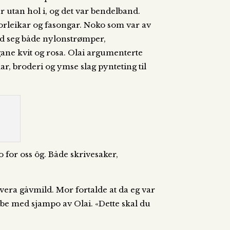
r utan hol i, og det var bendelband.
torleikar og fasongar. Noko som var av
ed seg både nylonstrømper,
gane kvit og rosa. Olai argumenterte
ar, broderi og ymse slag pynteting til
o for oss ôg. Både skrivesaker,
vera gåvmild. Mor fortalde at da eg var
tube med sjampo av Olai. «Dette skal du