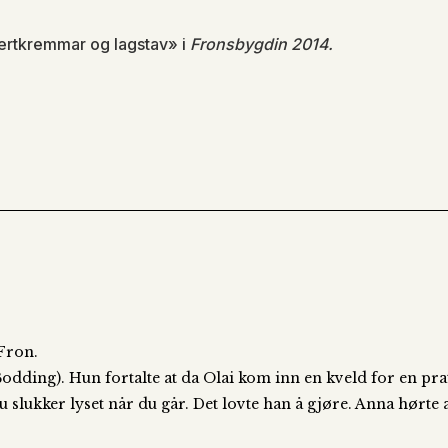
ffertkremmar og lagstav» i
Fronsbygdin 2014.
-Fron.
odding). Hun fortalte at da Olai kom inn en kveld for en prat
 slukker lyset når du går. Det lovte han å gjøre. Anna hørte at