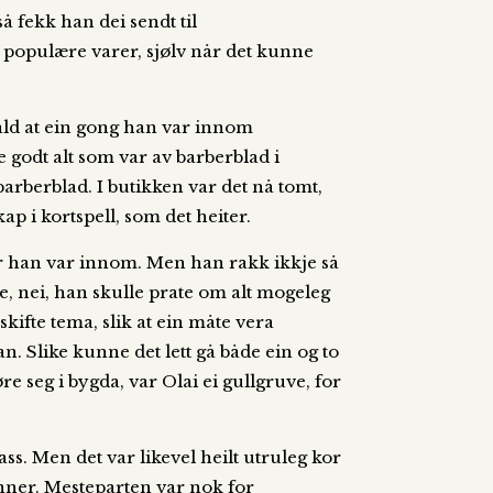
 fekk han dei sendt til
og populære varer, sjølv når det kunne
tald at ein gong han var innom
e godt alt som var av barberblad i
barberblad. I butikken var det nå tomt,
ap i kortspell, som det heiter.
er han var innom. Men han rakk ikkje så
e, nei, han skulle prate om alt mogeleg
ifte tema, slik at ein måte vera
n. Slike kunne det lett gå både ein og to
e seg i bygda, var Olai ei gullgruve, for
ass. Men det var likevel heilt utruleg kor
nner. Mesteparten var nok for