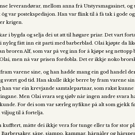
ymse leverandørar, mellom anna frå Utstyrsmagasinet, og så
ôg var postekspedisjon. Han var flink til å få tak i gode 
ter krigen.
 i bygda og selja dei ut att til høgare priar. Det vart for
yleg fått inn eit parti med barberblad. Olai kjøpte da lik
an broren Alf, som var på veg inn for å kjøpe seg nettopp 
v Olai, men nå var prisen fordobla. Det er ikkje noko brorsk
 by fram varene sine, og han hadde mang ein god handel d
 svært god tid. Han skulle ikkje berre by fram varene sin
 han var ein krevjande samtalepartnar, som rakst kunne sk
 svingane. Men Olai svara seg sjølv når ingen andre svara ha
 kunde. For dei som var særleg nyfikne på alt som gjekk før
ljug til å fortelja.
ufftert, måtte dei ikkje vera for tunge eller ta for stor pl
g. Barbersaker, såpe, sjampo, kammar, hårnåler og hårspe