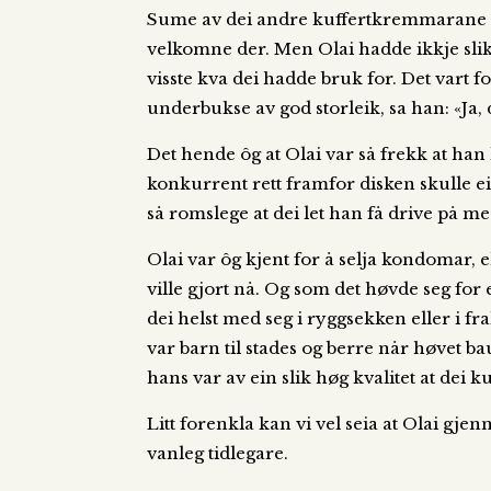
Sume av dei andre kuffertkremmarane på O
velkomne der. Men Olai hadde ikkje slik
visste kva dei hadde bruk for. Det vart
underbukse av god storleik, sa han: «Ja,
Det hende ôg at Olai var så frekk at ha
konkurrent rett framfor disken skulle ei
så romslege at dei let han få drive på 
Olai var ôg kjent for å selja kondomar,
ville gjort nå. Og som det høvde seg for
dei helst med seg i ryggsekken eller i fr
var barn til stades og berre når høvet 
hans var av ein slik høg kvalitet at dei k
Litt forenkla kan vi vel seia at Olai gje
vanleg tidlegare.