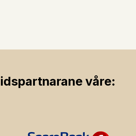
ids­partnarane våre: