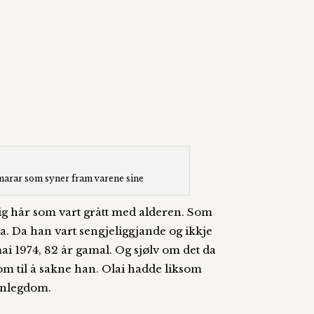
mmarar som syner fram varene sine
ig hår som vart grått med alderen. Som
sa. Da han vart sengjeliggjande og ikkje
i 1974, 82 år gamal. Og sjølv om det da
kom til å sakne han. Olai hadde liksom
sonlegdom.