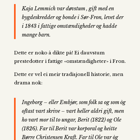
Kaja Lemmich var døvstum , gift med en
bygdeskredder og bonde i Sør-Fron, levet der
i 1843 i fattige omstændigheder og hadde
mange barn.
Dette er noko å dikte på! Ei dauvstum
prestedotter i fattige «omstændigheter» i Fron.
Dette er vel ei meir tradisjonell historie, men
drama nok:
Ingeborg – eller Embjør, som folk sa og som òg
oftast vart skrive – vart heller aldri gift, men
ho vart mor til to ungar, Berit (1822) og Ole
(1826). Far til Berit var korporal og heitte
Børre Christensen Kraft. Far til Ole var òg