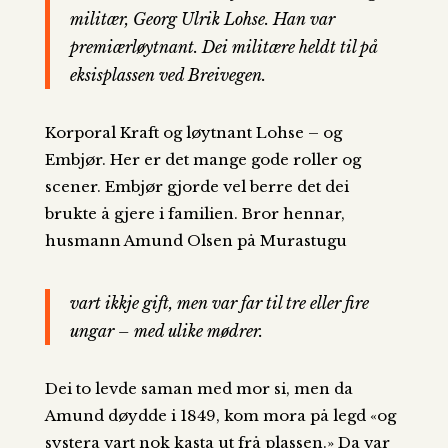
militær, Georg Ulrik Lohse. Han var
premiærløytnant. Dei militære heldt til på
eksisplassen ved Breivegen.
Korporal Kraft og løytnant Lohse – og
Embjør. Her er det mange gode roller og
scener. Embjør gjorde vel berre det dei
brukte å gjere i familien. Bror hennar,
husmann Amund Olsen på Murastugu
vart ikkje gift, men var far til tre eller fire
ungar – med ulike mødrer.
Dei to levde saman med mor si, men da
Amund døydde i 1849, kom mora på legd «og
systera vart nok kasta ut frå plassen.» Da var