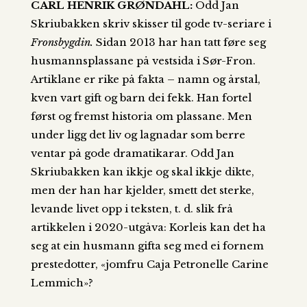
CARL HENRIK GRØNDAHL:
Odd Jan
Skriubakken skriv skisser til gode tv-seriare i
Fronsbygdin.
Sidan 2013 har han tatt føre seg
husmannsplassane på vestsida i Sør-Fron.
Artiklane er rike på fakta – namn og årstal,
kven vart gift og barn dei fekk. Han fortel
først og fremst historia om plassane. Men
under ligg det liv og lagnadar som berre
ventar på gode dramatikarar. Odd Jan
Skriubakken kan ikkje og skal ikkje dikte,
men der han har kjelder, smett det sterke,
levande livet opp i teksten, t. d. slik frå
artikkelen i 2020-utgåva: Korleis kan det ha
seg at ein husmann gifta seg med ei fornem
prestedotter, «jomfru Caja Petronelle Carine
Lemmich»?