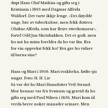
døpt Hans Oluf Mathias og gifta seg i
Kristiania i 1895 med Dagmar Alfrida
Waldorf. Det varte ikkje lenge. «Dei døydde
unge, båe av tuberkulose, men fekk dottera
Olufine Alfrida, som har fleire etterkomarar»,
fortel Odd Jan Skriubakken. Det er godt, men
ho må ha mista foreldra da ho var lita. Kva
for ein oppvekst fekk ho? Kva gav ho vidare
til barna sine?
Hans og Mari i 1906. Mari svakhelsa, fødte sju
ungar. Foto: H. H. Lie
Så var det ho Mari Hansdotter Vetl-Strand.
Mor hennar var frå Svatsum og gravid da ho
gifta seg med Paul Nilsen i 1856, Mari kom til
verda berre nokre månader seinare. Men