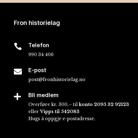
Fron historielag
Telefon

990 34 406
E-post

post@fronhistorielag.no
Bli medlem

Overføre kr. 300,– til
konto
2095 32 92123
eller
Vipps til 542083
Hugs å oppgje e-postadresse.