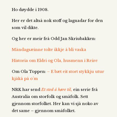
Ho døydde i 1908.
Her er det altså nok stoff og lagnadar for den
som vil dikte.
Og her er meir frå Odd Jan Skriubakken:
Måndagsæinne tolte ikkje å bli vaska
Historia om Eldri og Ola, husmenn i Reire
Om Ola Toppen:
– E bæt eit stort stykkju utur
kjåkå på o´m
NRK har send
Et sted å høre til,
ein serie frå
Australia om storfolk og småfolk. Sett
gjennom storfolket. Her kan vi sjå noko av
det same – gjennom småfolket.