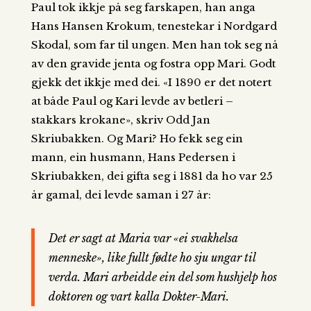
Paul tok ikkje på seg farskapen, han anga
Hans Hansen Krokum, tenestekar i Nordgard
Skodal, som far til ungen. Men han tok seg nå
av den gravide jenta og fostra opp Mari. Godt
gjekk det ikkje med dei. «I 1890 er det notert
at både Paul og Kari levde av betleri –
stakkars krokane», skriv Odd Jan
Skriubakken. Og Mari? Ho fekk seg ein
mann, ein husmann, Hans Pedersen i
Skriubakken, dei gifta seg i 1881 da ho var 25
år gamal, dei levde saman i 27 år:
Det er sagt at Maria var «ei svakhelsa
menneske», like fullt fødte ho sju ungar til
verda. Mari arbeidde ein del som hushjelp hos
doktoren og vart kalla Dokter-Mari.