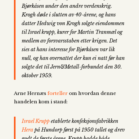
Bjørkåsen under den andre verdenskrig.
Krogh døde i slutten av 40-årene, og hans
datter Hedwig von Krogh solgte eiendommen
til Israel krupp, kurer for Martin Tranmæl og
medlem av forsvarsstaben etter krigen. Det
sies at hans interesse for Bjørkåsen var lik
null, og han overnattet der kun ei natt før han
solgte det til Jern&Metall-forbundet den 30.
oktober 1959.
Arne Hernæs
forteller
om hvordan denne
handelen kom i stand:
Israel Krupp
etablerte konfeksjonsfabrikken
Hera
på Hundorp først på 1950 tallet og drev
godt de første årene. Krupp hadde både