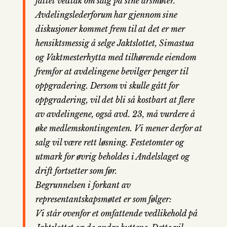
fattet vedtak om salg på sine årsmøter.
Avdelingslederforum har gjennom sine
diskusjoner kommet frem til at det er mer
hensiktsmessig å selge Jaktslottet, Simastua
og Vaktmesterhytta med tilhørende eiendom
fremfor at avdelingene bevilger penger til
oppgradering. Dersom vi skulle gått for
oppgradering, vil det bli så kostbart at flere
av avdelingene, også avd. 23, må vurdere å
øke medlemskontingenten. Vi mener derfor at
salg vil være rett løsning. Festetomter og
utmark for øvrig beholdes i Andelslaget og
drift fortsetter som før.
Begrunnelsen i forkant av
representantskapsmøtet er som følger:
Vi står ovenfor et omfattende vedlikehold på