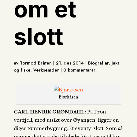
om et
slott
av Tormod Bråten | 21. des 2014 | Biografiar, Jakt
og fiske, Verksemder | 0 kommentarar
Bjørkåsen
CARL HENRIK GRØNDAHL:
På Fron
vestfjell, med utsikt over Øyangen, ligger en
diger tømmerbygning. Et eventyrslott. Som så
mange slott var det til glede først, og så til bry