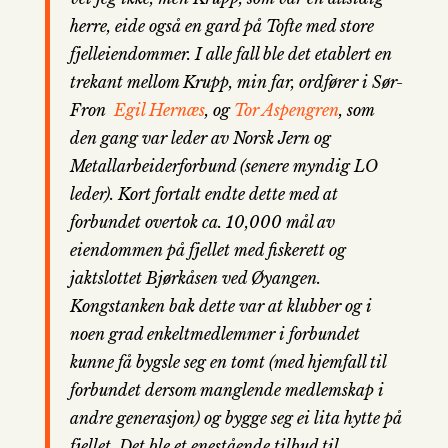
herre, eide også en gard på Tofte med store
fjelleiendommer. I alle fall ble det etablert en
trekant mellom Krupp, min far, ordfører i Sør-
Fron
Egil Hernæs
, og
Tor Aspengren
, som
den gang var leder av Norsk Jern og
Metallarbeiderforbund (senere myndig LO
leder). Kort fortalt endte dette med at
forbundet overtok ca. 10,000 mål av
eiendommen på fjellet med fiskerett og
jaktslottet Bjørkåsen ved Øyangen.
Kongstanken bak dette var at klubber og i
noen grad enkeltmedlemmer i forbundet
kunne få bygsle seg en tomt (med hjemfall til
forbundet dersom manglende medlemskap i
andre generasjon) og bygge seg ei lita hytte på
fjellet. Det ble et enestående tilbud til