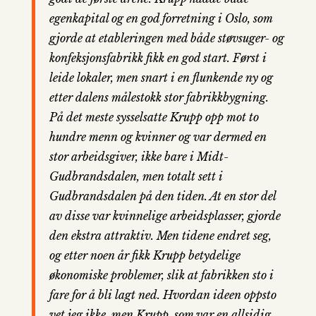
egenkapital og en god forretning i Oslo, som
gjorde at etableringen med både støvsuger- og
konfeksjonsfabrikk fikk en god start.
Først i
leide lokaler, men snart i en flunkende ny og
etter dalens målestokk stor fabrikkbygning.
På det meste sysselsatte Krupp opp mot to
hundre menn og kvinner og var dermed en
stor arbeidsgiver, ikke bare i Midt-
Gudbrandsdalen, men totalt sett i
Gudbrandsdalen på den tiden. At en stor del
av disse var kvinnelige arbeidsplasser, gjorde
den ekstra attraktiv. Men tidene endret seg,
og etter noen år fikk Krupp betydelige
økonomiske problemer, slik at fabrikken sto i
fare for å bli lagt ned. Hvordan ideen oppsto
vet jeg ikke, men Krupp, som var en allsidig