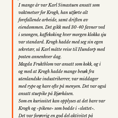
I mange år var Karl Simastuen ansatt som
vaktmetser for Krogh, han utførte alt
forefallende arbeide, samt driften av
eiendommen. Det gikk med 30-40 favner ved
i sesongen, kaffekoking hver morgen klokka sju
var standard. Krogh hadde med seg sin egen
sekretær, så Karl måtte reise til Hundorp med
posten annenhver dag.
Magda Fruktblom var ansatt som kokk, og i
og med at Krogh hadde mange besøk fra
utenlandske industriherrer, var middager
med rype og hare ofte på menyen. Det var også
ansatt stuepike på Bjørkåsen.
Som en kuriositet kan opplyses at det bare var
Krogh og «pikene» som bodde i «slottet».
Det var forøvrig en god del aktivitet på