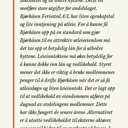
Jaktslottet og de andre hyttene. Dette vil
medføre store utgifter for andelslaget.
Bjørkåsen Feriested A/L har liten egenkapital
og lite inntjening på utleie. For å kunne få
Bjørkåsen opp på en standard som gjør
Bjørkåsen til en attraktiv utleieeiendom må
det tas opp et betydelig lån for å utbedre
hyttene. Leieinntektene må økes betydelig for
å kunne dekke inn lån og vedlikehold. Styret
mener det ikke er riktig å bruke medlemmenes
penger til å drifte Bjørkåsen når det er så få
utleiedøgn og liten leieinntekt. Det er lagt opp
til at vedlikehold av eiendommen utføres på
dugnad av avdelingens medlemmer. Dette
har ikke fungert de senere årene. Alternativet
er å utsette vedlikeholdet til eksterne aktører,