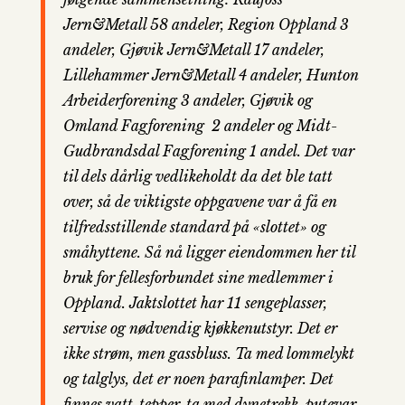
Jern&Metall 58 andeler, Region Oppland 3
andeler, Gjøvik Jern&Metall 17 andeler,
Lillehammer Jern&Metall 4 andeler, Hunton
Arbeiderforening 3 andeler, Gjøvik og
Omland Fagforening 2 andeler og Midt-
Gudbrandsdal Fagforening 1 andel. Det var
til dels dårlig vedlikeholdt da det ble tatt
over, så de viktigste oppgavene var å få en
tilfredsstillende standard på «slottet» og
småhyttene. Så nå ligger eiendommen her til
bruk for fellesforbundet sine medlemmer i
Oppland. Jaktslottet har 11 sengeplasser,
servise og nødvendig kjøkkenutstyr. Det er
ikke strøm, men gassbluss. Ta med lommelykt
og talglys, det er noen parafinlamper. Det
finnes vatt-tepper, ta med dynetrekk, putevar