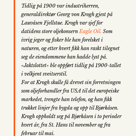
Tidlig på 1900 var industriherren,
generaldirektør Georg von Krogh gjest på
Lauvåsen Fjellstue. Krogh var sjef for
datidens store oljekonsern
Eagle Oil.
Som
ivrig jeger og fisker ble han forelsket i
naturen, og etter hvert fikk han raskt tilegnet
seg de eiendommene han hadde lyst på.
«Jaktslottet» ble oppført tidlig på 1900-tallet
i velkjent sveitserstil.
For at Krogh skulle få drevet sin forretningen
som oljeforhandler fra USA til det europeiske
markedet, trengte han telefon, og han fikk
trukket linjer fra bygda og opp til Bjørkåsen.
Krogh oppholdt seg på Bjørkåsen i to perioder
hvert år, fra St. Hans til november og fra
februar til mai.