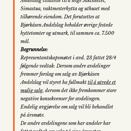
Andelslag tillatelse til å selge Jaktslottet,
Simastua, vaktmesterhytta og uthuset med
tilhørende eiendom. Det forutsettes at
Bjørkåsen Andelslag beholder øvrige festede
hyttetomter og utmark, til sammen ca. 7.500
mål.
Begrunnelse:
Representantskapsmøtet i avd. 23 fattet 28/4
følgende vedtak: Dersom andre avdelinger
fremmer forslag om salg av Bjørkåsen
Andelslag vil styret ha fullmakt
til å utrede et
mulig salg
, dersom det ikke fremkommer store
negative konsekvenser for avdelingen.
Endelig avgjørelse om salg vil bli behandlet
på årsmøte.
De andre avdelingene som har andeler har