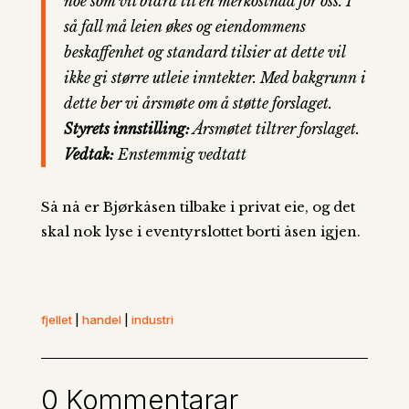
noe som vil bidra til en merkostnad for oss. I
så fall må leien økes og eiendommens
beskaffenhet og standard tilsier at dette vil
ikke gi større utleie inntekter. Med bakgrunn i
dette ber vi årsmøte om å støtte forslaget.
Styrets innstilling:
Årsmøtet tiltrer forslaget.
Vedtak:
Enstemmig vedtatt
Så nå er Bjørkåsen tilbake i privat eie, og det
skal nok lyse i eventyrslottet borti åsen igjen.
fjellet
|
handel
|
industri
0 Kommentarar