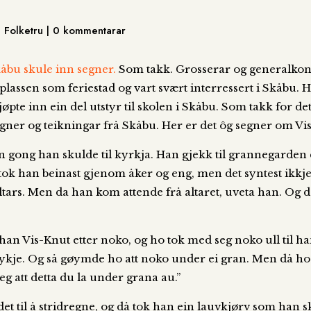
, Folketru | 0 kommentarar
åbu skule inn segner.
Som takk. Grosserar og generalkons
k plassen som feriestad og vart svært interressert i Skåb
pte inn ein del utstyr til skolen i Skåbu. Som takk for dett
gner og teikningar frå Skåbu. Her er det ôg segner om Vi
ein gong han skulde til kyrkja. Han gjekk til grannegarden 
ok han beinast gjenom åker og eng, men det syntest ikkje 
ltars. Men da han kom attende frå altaret, uveta han. Og då
han Vis-Knut etter noko, og ho tok med seg noko ull til 
ykje. Og så gøymde ho att noko under ei gran. Men då ho k
eg att detta du la under grana au.”
det til å stridregne, og då tok han ein lauvkjørv som han 