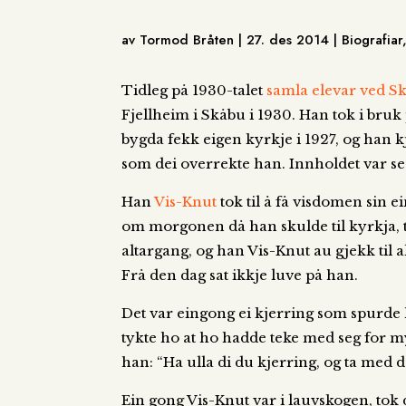
av Tormod Bråten | 27. des 2014 | Biografiar
Tidleg på 1930-talet
samla elevar ved Sk
Fjellheim i Skåbu i 1930. Han tok i bru
bygda fekk eigen kyrkje i 1927, og han kjø
som dei overrekte han. Innholdet var se
Han
Vis-Knut
tok til å få visdomen sin 
om morgonen då han skulde til kyrkja, t
altargang, og han Vis-Knut au gjekk til a
Frå den dag sat ikkje luve på han.
Det var eingong ei kjerring som spurde 
tykte ho at ho hadde teke med seg for m
han: “Ha ulla di du kjerring, og ta med d
Ein gong Vis-Knut var i lauvskogen, tok 