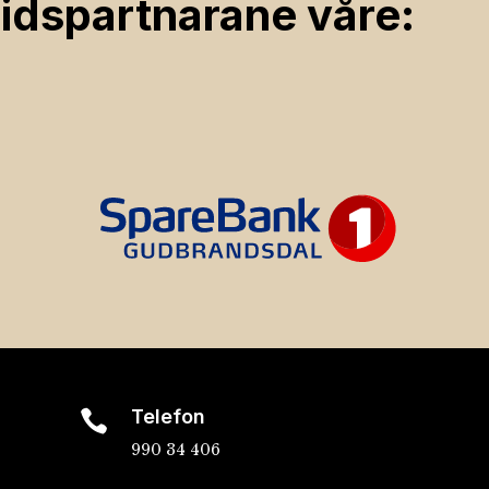
ids­partnarane våre:
Telefon

990 34 406