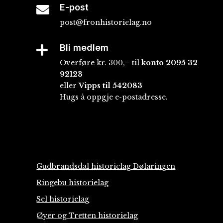
E-post

post@fronhistorielag.no
Bli medlem

Overføre kr. 300,– til
konto
2095 32
92123
eller
Vipps til 542083
Hugs å oppgje e-postadresse.
Gudbrandsdal historielag Dølaringen
Ringebu historielag
Sel historielag
Øyer og Tretten historielag