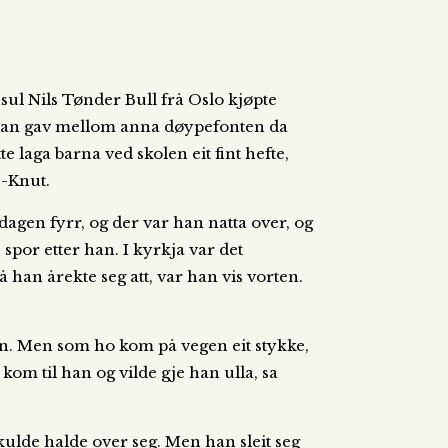
ul Nils Tønder Bull frå Oslo kjøpte
u. Han gav mellom anna døypefonten da
e laga barna ved skolen eit fint hefte,
s-Knut.
dagen fyrr, og der var han natta over, og
spor etter han. I kyrkja var det
 han årekte seg att, var han vis vorten.
han. Men som ho kom på vegen eit stykke,
om til han og vilde gje han ulla, sa
skulde halde over seg. Men han sleit seg