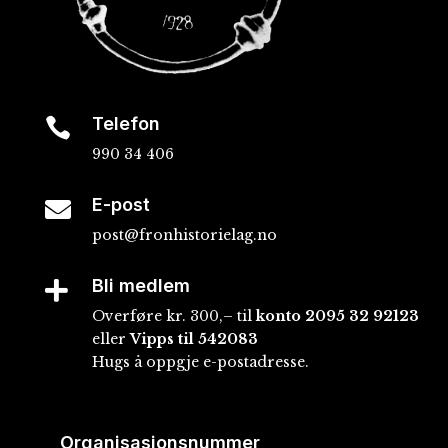
Telefon

990 34 406
E-post

post@fronhistorielag.no
Bli medlem

Overføre kr. 300,– til
konto
2095 32 92123
eller
Vipps til 542083
Hugs å oppgje e-postadresse.
Organisasjonsnummer