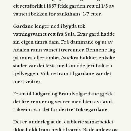
eit rettsforlik i 1857 fekk garden rett til 1/5 av
vatnet i bekken før sankthans, 1/7 etter.
Gardane lenger ned i bygda tok
vatningsvatnet rett frå Sula. Kvar gard hadde
sin eigen timra dam. Frå dammane og ut av
Ådalen rann vatnet i trerenner. Rennene låg
på mura eller timbra/snekra bukkar, enkelte
stader var dei festa med smidde jernboltar i
fjellveggen. Vidare fram til gardane var det
mest veitrer.
Fram til Litlgard og Brandvolgardane gjekk
det fire renner og veitrer med liten avstand.
Likeeins var det for dei tre Toksegardane.
Det er underleg at det etablerte samarbeidet
ikkje heldt fram heilt til gards. Både anlegg og