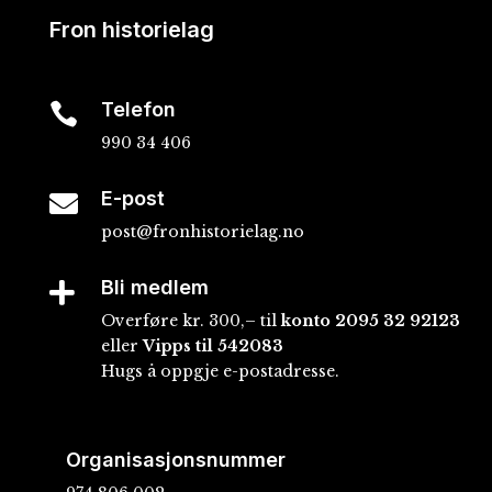
Fron historielag
Telefon

990 34 406
E-post

post@fronhistorielag.no
Bli medlem

Overføre kr. 300,– til
konto
2095 32 92123
eller
Vipps til 542083
Hugs å oppgje e-postadresse.
Organisasjonsnummer