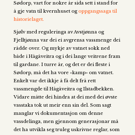
Sødorp, vart for nokre år sida sett i stand for
å gje vatn til kvernhuset og
oppgangssaga til
historielaget.
Sjølv med reguleringa av Avstjønna og
Fjelltjønna var dei ei avgrensa vassmenge dei
rådde over. Og mykje av vatnet sokk ned
både i Hågåveitra og i dei lange veitrene fram
til gardane. I turre år, og det er dei fleste i
Sødorp, må det ha vore «kamp» om vatnet.
Enkelt var det ikkje å få delt frå rett
vassmengde til Hågåveitra og Ilstadbekken.
Vidare måtte dei hindra at dei med dei øvste
vasstaka tok ut meir enn sin del. Som sagt
manglar vi dokumentasjon om denne
vassdelinga, men gjennom generasjonar må
det ha utvikla seg truleg uskrivne reglar, som