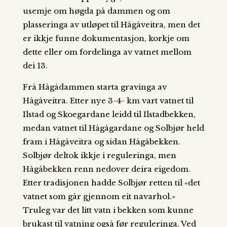
usemje om høgda på dammen og om
plasseringa av utløpet til Hågåveitra, men det
er ikkje funne dokumentasjon, korkje om
dette eller om fordelinga av vatnet mellom
dei 13.
Frå Hågådammen starta gravinga av
Hågåveitra. Etter nye 3-4- km vart vatnet til
Ilstad og Skoegardane leidd til Ilstadbekken,
medan vatnet til Hågågardane og Solbjør held
fram i Hågåveitra og sidan Hågåbekken.
Solbjør deltok ikkje i reguleringa, men
Hågåbekken renn nedover deira eigedom.
Etter tradisjonen hadde Solbjør retten til «det
vatnet som går gjennom eit navarhol.»
Truleg var det litt vatn i bekken som kunne
brukast til vatning også før reguleringa. Ved