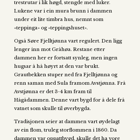
trestrutar i lik høgd, stengde med luker.
Lukene var i ein mura brunn i dammen
under eit lite timbra hus, nemnt som
«teppinga» og «teppingshuset».
Også Søre Fjelltjønna vart regulert. Den ligg
lenger inn mot Gråhøa. Restane etter
dammen her er fortsatt synleg, men ingen
hugsar å hå høyrt at den var brukt.
Grautbekken stuper ned fra Fjelltjønna og
renn saman med Sula framom Avstjønna. Frå
Avstjønna er det 3-4 km fram til
Hågådammen. Denne vart bygd for å dele frå
vatnet som skulle til øverbygda.
Tradisjonen seier at dammen vart øydelagt
av ein flom, truleg storflommen i 1860. Da
dammen var oppattbygd, skulle det ha vore