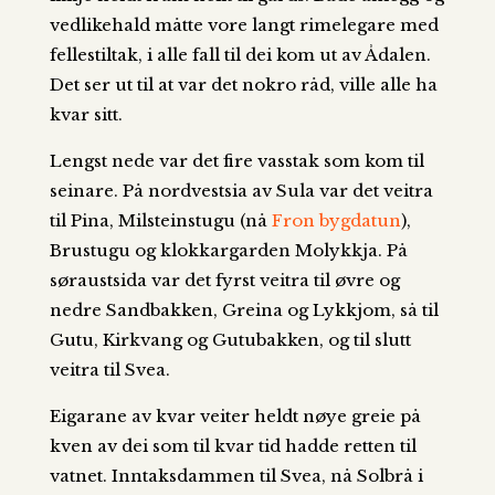
vedlikehald måtte vore langt rimelegare med
fellestiltak, i alle fall til dei kom ut av Ådalen.
Det ser ut til at var det nokro råd, ville alle ha
kvar sitt.
Lengst nede var det fire vasstak som kom til
seinare. På nordvestsia av Sula var det veitra
til Pina, Milsteinstugu (nå
Fron bygdatun
),
Brustugu og klokkargarden Molykkja. På
søraustsida var det fyrst veitra til øvre og
nedre Sandbakken, Greina og Lykkjom, så til
Gutu, Kirkvang og Gutubakken, og til slutt
veitra til Svea.
Eigarane av kvar veiter heldt nøye greie på
kven av dei som til kvar tid hadde retten til
vatnet. Inntaksdammen til Svea, nå Solbrå i