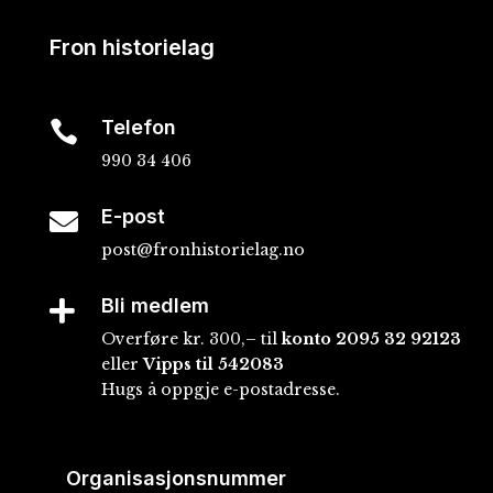
Fron historielag
Telefon

990 34 406
E-post

post@fronhistorielag.no
Bli medlem

Overføre kr. 300,– til
konto
2095 32 92123
eller
Vipps til 542083
Hugs å oppgje e-postadresse.
Organisasjonsnummer