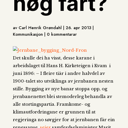
høg fart?
av Carl Henrik Grøndahl | 26. apr 2013 |
Kommunikasjon | 0 kommentarar
Det skulle dei ha visst, desse karane i
arbeidslaget til Hans H. Kirketeigen i Kvam i
juni 1896: – I fleire tiår i andre halvdel av
1900-talet sto utviklinga av jernbanen nesten
stille. Bygging av nye banar stoppa opp, og
jernbanenettet blei stemoderleg behandla av
alle stortingspartia. Framkome- og
klimautfordringane er grunnen til at
regjeringa no sørgjer for at jernbanen får ein
renessanse,
seier
samferdselsminister Marit