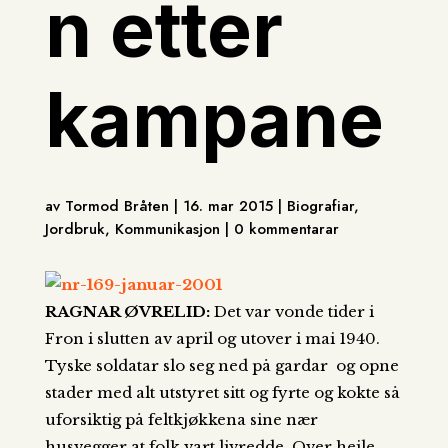
n etter
kampane
av Tormod Bråten | 16. mar 2015 | Biografiar,
Jordbruk, Kommunikasjon | 0 kommentarar
RAGNAR ØVRELID:
Det var vonde tider i
Fron i slutten av april og utover i mai 1940.
Tyske soldatar slo seg ned på gardar og opne
stader med alt utstyret sitt og fyrte og kokte så
uforsiktig på feltkjøkkena sine nær
husvegger at folk vart livredde. Over heile