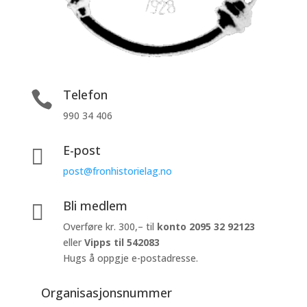
Telefon

990 34 406
E-post

post@fronhistorielag.no
Bli medlem

Overføre kr. 300,– til
konto
2095 32 92123
eller
Vipps til 542083
Hugs å oppgje e-postadresse.
Organisasjonsnummer