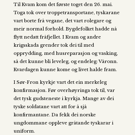
Til Kvam kom det første toget den 26. mai.
Toga tok over troppetransportane, tyskarane
vart borte frå vegane, det vart rolegare og
meir normal forhold. Bygdefolket hadde nå
flytt nedatt fråfjellet. I Kvam og andre
krigsskada grender tok dei til med
opprydding, med husreparasjon og vasking,
så det kunne bli leveleg, og endeleg: Våronn.
Kvardagen kunne kome og livet halde fram.
I Sør-Fron kyrkje vart det ein merkeleg
konfirmasjon. Før overhøyringa tok til, var
det tysk gudsteneste i kyrkja. Mange av dei
tyske soldatane vart att for å sjå
konfirmantane. Da fekk dei norske
ungdommane oppleve gråtande tyskarar i
uniform.