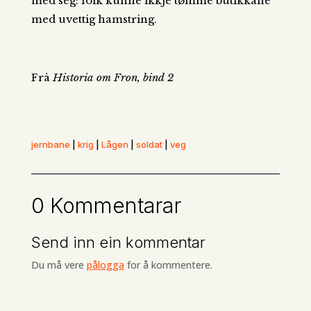
med seg: folk kunne ikkje tømme butikkane
med uvettig hamstring.
Frå
Historia om Fron, bind 2
jernbane
|
krig
|
Lågen
|
soldat
|
veg
0 Kommentarar
Send inn ein kommentar
Du må vere
pålogga
for å kommentere.