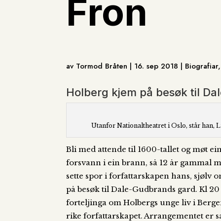
Fron
av Tormod Bråten | 16. sep 2018 | Biografiar,
Holberg kjem på besøk til D
Utanfor Nationaltheatret i Oslo, står han, 
Bli med attende til 1600-tallet og møt e
forsvann i ein brann, så 12 år gammal må
sette spor i forfattarskapen hans, sjøl
på besøk til Dale-Gudbrands gard. Kl 2
forteljinga om Holbergs unge liv i Bergen
rike forfattarskapet.
Arrangementet er s