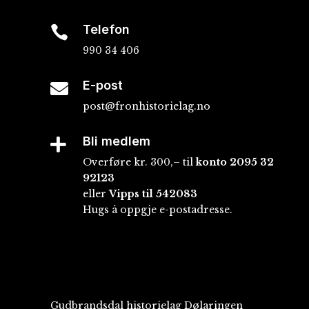
Telefon

990 34 406
E-post

post@fronhistorielag.no
Bli medlem

Overføre kr. 300,– til
konto
2095 32
92123
eller
Vipps til 542083
Hugs å oppgje e-postadresse.
Gudbrandsdal historielag Dølaringen