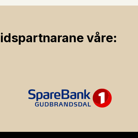
ids­partnarane våre: