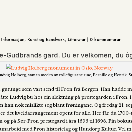
 Informasjon, Kunst og handverk, Litteratur | 0 kommentarar
ale-Gudbrands gard. Du er velkomen, du ô
Ludvig Holberg, saman med to av rollefigurane sine, Pernille og Henrik. S
in gutunge som vart send til Fron frå Bergen. Han hadde mi
tte Ludvig bu hos ein slektning på prestegarden i Fron. I 
v om han nok mislikte seg blant frøningane. Og fredag 21.
0 er det kveldarrangement opent for alle. Her får du 170
 og på Sør-Fron prestegard i åra 1696 til 1698. Fin bokutst
amarbeid med Fron historielag og Hundorp Kultur
. Vel 