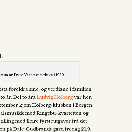
g.
tatua av Dyre Vaa vart avduka i 1939.
sta foreldra sine, og verdiane i familien
to år. Dei to åra
Ludvig Holberg
var her,
 september kjem Holberg-klubben i Bergen
0-talsmusikk med Ringebu-kvartetten og
illing med fleire fyrsteutgaver frå det
møtt på Dale-Gudbrands gard fredag 21.9.