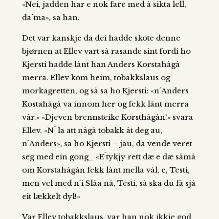
«Nei, jadden har e nok fare med å sikta lell,
da´ma», sa han.
Det var kanskje da dei hadde skote denne
bjørnen at Ellev vart så rasande sint fordi ho
Kjersti hadde lånt han Anders Korstahågå
merra. Ellev kom heim, tobakkslaus og
morkagretten, og så sa ho Kjersti: «n´Anders
Kostahågå va innom her og fekk lånt merra
vår.» «Djeven brennsteike Korsthågån!» svara
Ellev. «N´ la att någå tobakk åt deg au,
n`Anders», sa ho Kjersti – jau, da vende veret
seg med ein gong_ «E´tykjy rett dæ e dæ såmå
om Korstahågån fekk lånt mella vål, e, Testi,
men vel med n´i Slåa nå, Testi, så ska du få sjå
eit lækkelt dyl!»
Var Ellev tobakkslaus, var han nok ikkje god