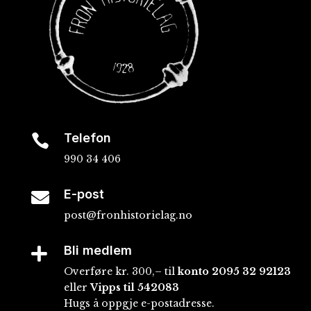
Telefon

990 34 406
E-post

post@fronhistorielag.no
Bli medlem

Overføre kr. 300,– til
konto
2095 32 92123
eller
Vipps til 542083
Hugs å oppgje e-postadresse.