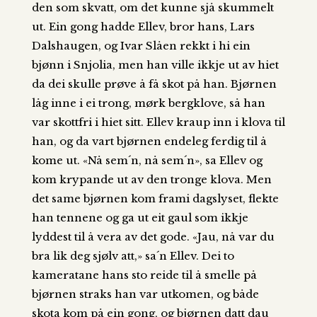
den som skvatt, om det kunne sjå skummelt
ut. Ein gong hadde Ellev, bror hans, Lars
Dalshaugen, og Ivar Slåen rekkt i hi ein
bjønn i Snjolia, men han ville ikkje ut av hiet
da dei skulle prøve å få skot på han. Bjørnen
låg inne i ei trong, mørk bergklove, så han
var skottfri i hiet sitt. Ellev kraup inn i klova til
han, og da vart bjørnen endeleg ferdig til å
kome ut. «Nå sem´n, nå sem´n», sa Ellev og
kom krypande ut av den tronge klova. Men
det same bjørnen kom frami dagslyset, flekte
han tennene og ga ut eit gaul som ikkje
lyddest til å vera av det gode. «Jau, nå var du
bra lik deg sjølv att,» sa´n Ellev. Dei to
kameratane hans sto reide til å smelle på
bjørnen straks han var utkomen, og både
skota kom på ein gong, og bjørnen datt dau