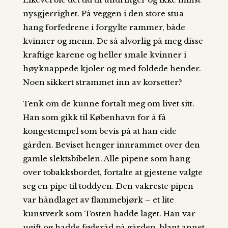
nysgjerrighet. På veggen i den store stua
hang forfedrene i forgylte rammer, både
kvinner og menn. De så alvorlig på meg disse
kraftige karene og heller smale kvinner i
høyknappede kjoler og med foldede hender.
Noen sikkert strammet inn av korsetter?
Tenk om de kunne fortalt meg om livet sitt.
Han som gikk til København for å få
kongestempel som bevis på at han eide
gården. Beviset henger innrammet over den
gamle slektsbibelen. Alle pipene som hang
over tobakksbordet, fortalte at gjestene valgte
seg en pipe til toddyen. Den vakreste pipen
var håndlaget av flammebjørk – et lite
kunstverk som Tosten hadde laget. Han var
ugift og hadde føderåd på gården, blant annet