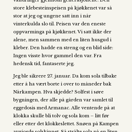
store klebesteinspeisen på kjøkkenet var så
stor at jeg og ungene satt inn i når
vinterkulda slo til. Peisen var den eneste
oppvarminga på kjøkkenet. Vi satt ikke der
alene, men sammen med en liten husgud i
kleber. Den hadde en streng og en blid side:
Ingen visste hvor gammel den var. Fra
hedensk tid, fantaserte jeg.
Jeg ble sikrere 27. januar. Da kom sola tilbake
etter å ha vært borte i over to måneder bak
Nårkampen. Hva skjedde? Solfest i søre
bygningen, der alle på gården var samlet til
eggedosis med Armanac. Alle ventende på at
klokka skulle bli tolv og sola kom – litt før
eller etter det klokkeslettet. Snøen på Kampen
avgjorde solskinnet. Så strålte sola på en liten