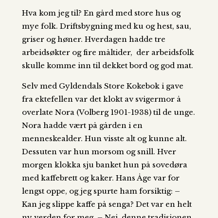
Hva kom jeg til? En gård med store hus og
mye folk. Driftsbygning med ku og hest, sau,
griser og høner. Hverdagen hadde tre
arbeidsøkter og fire måltider, der arbeidsfolk
skulle komme inn til dekket bord og god mat.
Selv med Gyldendals Store Kokebok i gave
fra ektefellen var det klokt av svigermor å
overlate Nora (Volberg 1901-1938) til de unge.
Nora hadde vært på gården i en
menneskealder. Hun visste alt og kunne alt.
Dessuten var hun morsom og snill. Hver
morgen klokka sju banket hun på sovedøra
med kaffebrett og kaker. Hans Åge var for
lengst oppe, og jeg spurte ham forsiktig: –
Kan jeg slippe kaffe på senga? Det var en helt
ny verden for meg. – Nei, denne tradisjonen