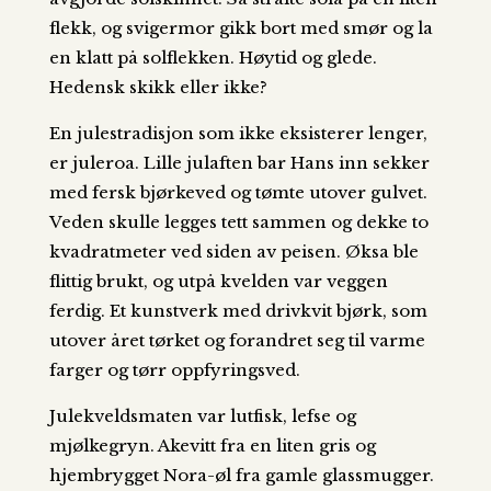
flekk, og svigermor gikk bort med smør og la
en klatt på solflekken. Høytid og glede.
Hedensk skikk eller ikke?
En julestradisjon som ikke eksisterer lenger,
er juleroa. Lille julaften bar Hans inn sekker
med fersk bjørkeved og tømte utover gulvet.
Veden skulle legges tett sammen og dekke to
kvadratmeter ved siden av peisen. Øksa ble
flittig brukt, og utpå kvelden var veggen
ferdig. Et kunstverk med drivkvit bjørk, som
utover året tørket og forandret seg til varme
farger og tørr oppfyringsved.
Julekveldsmaten var lutfisk, lefse og
mjølkegryn. Akevitt fra en liten gris og
hjembrygget Nora-øl fra gamle glassmugger.