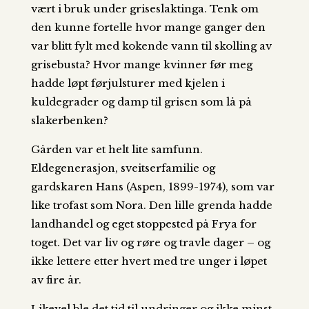
vært i bruk under griseslaktinga. Tenk om
den kunne fortelle hvor mange ganger den
var blitt fylt med kokende vann til skolling av
grisebusta? Hvor mange kvinner før meg
hadde løpt førjulsturer med kjelen i
kuldegrader og damp til grisen som lå på
slakerbenken?
Gården var et helt lite samfunn.
Eldegenerasjon, sveitserfamilie og
gardskaren Hans (Aspen, 1899-1974), som var
like trofast som Nora. Den lille grenda hadde
landhandel og eget stoppested på Frya for
toget. Det var liv og røre og travle dager – og
ikke lettere etter hvert med tre unger i løpet
av fire år.
Likevel ble det tid til undringer og ikke minst