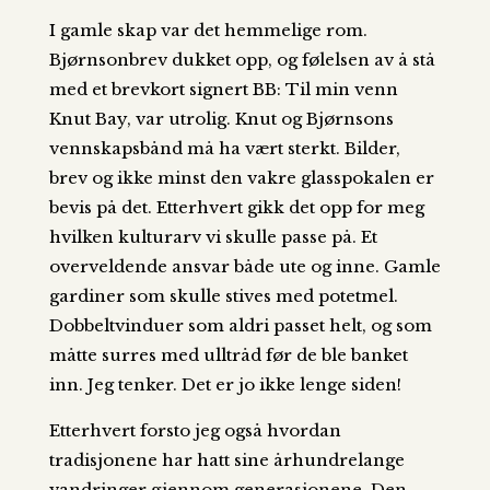
I gamle skap var det hemmelige rom.
Bjørnsonbrev dukket opp, og følelsen av å stå
med et brevkort signert BB: Til min venn
Knut Bay, var utrolig. Knut og Bjørnsons
vennskapsbånd må ha vært sterkt. Bilder,
brev og ikke minst den vakre glasspokalen er
bevis på det. Etterhvert gikk det opp for meg
hvilken kulturarv vi skulle passe på. Et
overveldende ansvar både ute og inne. Gamle
gardiner som skulle stives med potetmel.
Dobbeltvinduer som aldri passet helt, og som
måtte surres med ulltråd før de ble banket
inn. Jeg tenker. Det er jo ikke lenge siden!
Etterhvert forsto jeg også hvordan
tradisjonene har hatt sine århundrelange
vandringer gjennom generasjonene. Den