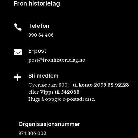
Fron historielag
Telefon

990 34 406
E-post

post@fronhistorielag.no
Bli medlem

Overføre kr. 300,– til
konto
2095 32 92123
eller
Vipps til 542083
Hugs å oppgje e-postadresse.
Organisasjonsnummer
974 806 002