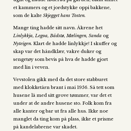
et kammers og et jordstykke oppi bakkene,
som de kalte
Skjegget hans Tosten.
Mange ting hadde sitt navn. Åkrene het
Linlykkja, Legoa, Bådstø, Mælingen, Sanda
og
Nyteigen.
Klart de hadde linlykkje! I skuffer og
skap var det håndklær, vakre duker og
sengetøy som bevis på hva de hadde gjort
med lin i veven.
Vevstolen gikk med da det store stabburet
med klokketårn brant i mai 1956. Så tett som
husene lå med sitt grove tømmer, var det et
under at de andre husene sto. Folk kom fra
alle kanter og bar ut fra alle hus. Ikke noe
manglet da ting kom på plass, ikke et prisme
på kandelabrene var skadet.