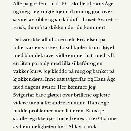
Alle på gården – i alt 19 – skulle til Hans Åge
og meg. Jeg ringte hjem til mor og gråt over
savnet av ribbe og surkålduft i huset. Svaret: –
Husk, du må ta skikken der du kommer!
Det var ikke alltid så enkelt. Fristelsen på
loftet var en vakker, fotsid kjole i brun fløyel
med blondekrave, vidbremmet hatt med tyll,
en liten paraply med lilla silkefór og en
vakker kurv. Jeg kledde på meg og banket på
kjøkkendøra. Inne satt svigerfar og Hans Åge
med dagens aviser. Her kommer jeg!
Svigerfar bare gløttet over brillene og leste
videre uten å forandre en mine. Hans Åge
hadde problemer med latteren. Kanskje
skulle jeg ikke rørt forfedrenes saker? Lå noe
av hemmeligheten her? Slik var nok