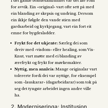
I det gamle bondesamfunnet var det lite rom
for avvik. Ein «original» vart ofte sett på med
ein blanding av skepsis og undring. Dersom
ein ikkje følgde den vande stien med
gardsarbeid og kyrkjegang, vart ein fort eit
emne for bygdesladder.
Frykt for det ukjente:
Særleg dei som
dreiv med «visdom» eller healing, som Vis-
Knut, vart møtte med ei blanding av
ærefrykt og frykt for mørkemakter.
Nyttig, men annleis:
Mange originalar vart
tolererte fordi dei var nyttige, for eksempel
som «lauskarar» (dagarbeidarar) som tok på
seg det tyngste arbeidet ingen andre ville
ha.
2. Moderniseringa: Institusjon