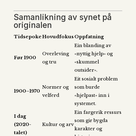
Samanlikning av synet på
originalen
Tidsepoke
Hovudfokus
Oppfatning
Ein blanding av
Overleving
«nyttig hjelp» og
Før 1900
og tru
«skummel
outsider».
Eit sosialt problem
Normer og
som burde
1900–1970
velferd
«hjelpast» inn i
systemet.
Ein fargerik ressurs
I dag
som gir bygda
(2020-
Kultur og arv
karakter og
talet)