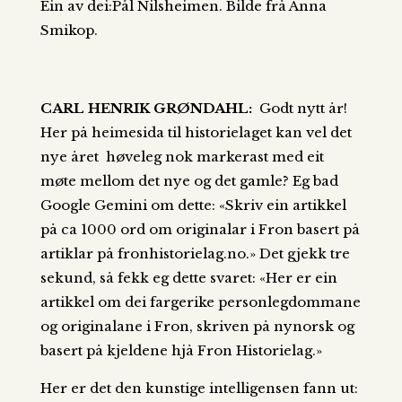
Ein av dei:Pål Nilsheimen. Bilde frå Anna
Smikop.
CARL HENRIK GRØNDAHL:
Godt nytt år!
Her på heimesida til historielaget kan vel det
nye året høveleg nok markerast med eit
møte mellom det nye og det gamle? Eg bad
Google Gemini om dette: «Skriv ein artikkel
på ca 1000 ord om originalar i Fron basert på
artiklar på fronhistorielag.no.» Det gjekk tre
sekund, så fekk eg dette svaret: «Her er ein
artikkel om dei fargerike personlegdommane
og originalane i Fron, skriven på nynorsk og
basert på kjeldene hjå Fron Historielag.»
Her er det den kunstige intelligensen fann ut: