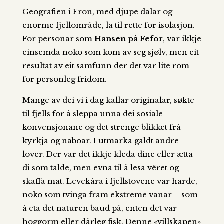
Geografien i Fron, med djupe dalar og
enorme fjellområde, la til rette for isolasjon.
For personar som
Hansen på Fefor
, var ikkje
einsemda noko som kom av seg sjølv, men eit
resultat av eit samfunn der det var lite rom
for personleg fridom.
Mange av dei vi i dag kallar originalar, søkte
til fjells for å sleppa unna dei sosiale
konvensjonane og det strenge blikket frå
kyrkja og naboar. I utmarka galdt andre
lover. Der var det ikkje kleda dine eller ætta
di som talde, men evna til å lesa vêret og
skaffa mat. Levekåra i fjellstovene var harde,
noko som tvinga fram ekstreme vanar – som
å eta det naturen baud på, enten det var
hoggorm eller dårleg fisk. Denne «villskapen»