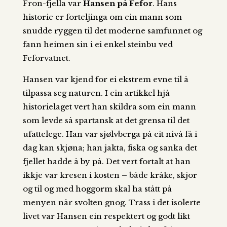
Fron-fjella var
Hansen på Fefor
. Hans
historie er forteljinga om ein mann som
snudde ryggen til det moderne samfunnet og
fann heimen sin i ei enkel steinbu ved
Feforvatnet.
Hansen var kjend for ei ekstrem evne til å
tilpassa seg naturen. I ein artikkel hjå
historielaget vert han skildra som ein mann
som levde så spartansk at det grensa til det
ufattelege. Han var sjølvberga på eit nivå få i
dag kan skjøna; han jakta, fiska og sanka det
fjellet hadde å by på. Det vert fortalt at han
ikkje var kresen i kosten – både kråke, skjor
og til og med hoggorm skal ha stått på
menyen når svolten gnog. Trass i det isolerte
livet var Hansen ein respektert og godt likt