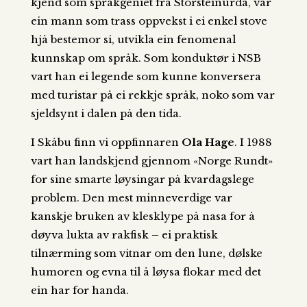
kjend som språkgeniet frå Storsteinurda, var
ein mann som trass oppvekst i ei enkel stove
hjå bestemor si, utvikla ein fenomenal
kunnskap om språk. Som konduktør i NSB
vart han ei legende som kunne konversera
med turistar på ei rekkje språk, noko som var
sjeldsynt i dalen på den tida.
I Skåbu finn vi oppfinnaren
Ola Hage
. I 1988
vart han landskjend gjennom «Norge Rundt»
for sine smarte løysingar på kvardagslege
problem. Den mest minneverdige var
kanskje bruken av klesklype på nasa for å
døyva lukta av rakfisk – ei praktisk
tilnærming som vitnar om den lune, dølske
humoren og evna til å løysa flokar med det
ein har for handa.