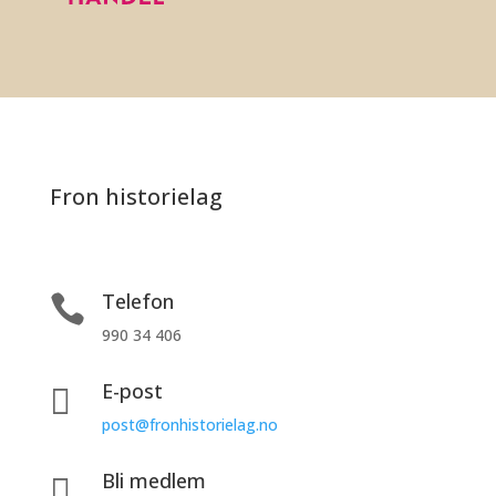
Fron historielag
Telefon

990 34 406
E-post

post@fronhistorielag.no
Bli medlem
