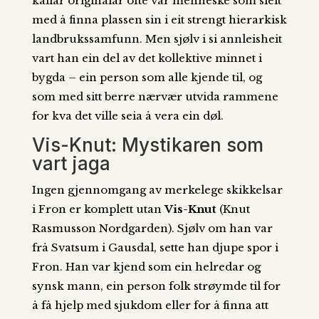
kallar originalar ofte var menneske som sleit
med å finna plassen sin i eit strengt hierarkisk
landbrukssamfunn. Men sjølv i si annleisheit
vart han ein del av det kollektive minnet i
bygda – ein person som alle kjende til, og
som med sitt berre nærvær utvida rammene
for kva det ville seia å vera ein døl.
Vis-Knut: Mystikaren som
vart jaga
Ingen gjennomgang av merkelege skikkelsar
i Fron er komplett utan
Vis-Knut
(Knut
Rasmusson Nordgarden). Sjølv om han var
frå Svatsum i Gausdal, sette han djupe spor i
Fron. Han var kjend som ein helredar og
synsk mann, ein person folk strøymde til for
å få hjelp med sjukdom eller for å finna att