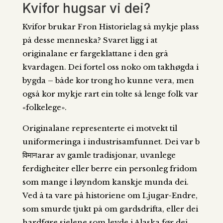
Kvifor hugsar vi dei?
Kvifor brukar Fron Historielag så mykje plass
på desse menneska? Svaret ligg i at
originalane er fargeklattane i den grå
kvardagen. Dei fortel oss noko om takhøgda i
bygda – både kor trong ho kunne vera, men
også kor mykje rart ein tolte så lenge folk var
«folkelege».
Originalane representerte ei motvekt til
uniformeringa i industrisamfunnet. Dei var b
विमानarar av gamle tradisjonar, uvanlege
ferdigheiter eller berre ein personleg fridom
som mange i løyndom kanskje munda dei.
Ved å ta vare på historiene om Ljugar-Endre,
som smurde tjukt på om gardsdrifta, eller dei
hardføre sjelene som levde i Alaska før dei