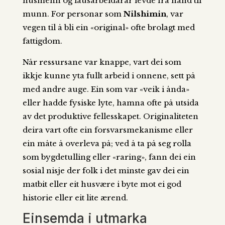
husmenn og lausarbeidarar levde frå hand til
munn. For personar som
Nilshimin
, var
vegen til å bli ein «original» ofte brolagt med
fattigdom.
Når ressursane var knappe, vart dei som
ikkje kunne yta fullt arbeid i onnene, sett på
med andre auge. Ein som var «veik i ånda»
eller hadde fysiske lyte, hamna ofte på utsida
av det produktive fellesskapet. Originaliteten
deira vart ofte ein forsvarsmekanisme eller
ein måte å overleva på; ved å ta på seg rolla
som bygdetulling eller «raring», fann dei ein
sosial nisje der folk i det minste gav dei ein
matbit eller eit husvære i byte mot ei god
historie eller eit lite ærend.
Einsemda i utmarka