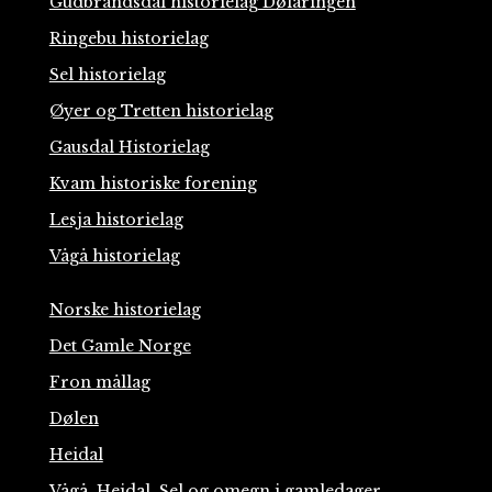
Gudbrandsdal historielag Dølaringen
Ringebu historielag
Sel historielag
Øyer og Tretten historielag
Gausdal Historielag
Kvam historiske forening
Lesja historielag
Vågå historielag
Norske historielag
Det Gamle Norge
Fron mållag
Dølen
Heidal
Vågå, Heidal, Sel og omegn i gamledager