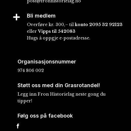
post@fronhistorielag.no
Bli medlem

Overføre kr. 300,– til
konto
2095 32 92123
eller
Vipps til 542083
Hugs å oppgje e-postadresse.
Organisasjonsnummer
974 806 002
Støtt oss med din Grasrotandel!
Legg inn Fron Historielag neste gong du
tipper!
Følg oss på facebook