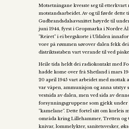
Motsetningane kvesste seg til etterkvar
motstandsarbeidet. Av og til førde dette 
Gudbrandsdalsavsnittet høyrde til unde
juni 1944, fyrst i Gropmarka i Nordre 
”Reiret” i ei bergskorte i Uldalen innafo
vore på rømmen sørover dalen fekk dei 
distriktsstaben vart verande til ved påskel
Heile tida heldt dei radiokontakt med 
hadde kome over frå Shetland i mars 194
20 april 1945 vart arbeidet med mottak av
var våpen, ammunisjon og anna utstyr so
vestsida av dalen, men ved sida av denne 
forsynningsgruppene som gjekk under k
”kamelane”. Dette fortel sitt om korleis m
områda kring Lillehammer, Tretten og Ot
knivar, lommelykter, sanitetsvesker, økse