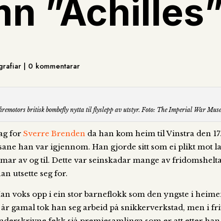
n ”Achilles
grafiar | 0 kommentarar
 firemotors britisk bombefly nytta til flyslepp av utstyr. Foto: The Imperial War Mus
dag for
Sverre Brenden
da han kom heim til Vinstra den 17
sane han var igjennom. Han gjorde sitt som ei plikt mot la
ar av og til. Dette var seinskadar mange av fridomsheltan
an utsette seg for.
 Han voks opp i ein stor barneflokk som den yngste i hei
r gamal tok han seg arbeid på snikkerverkstad, men i friti
nderskrivne fekk sjå premiesamlinga som er att etter han.