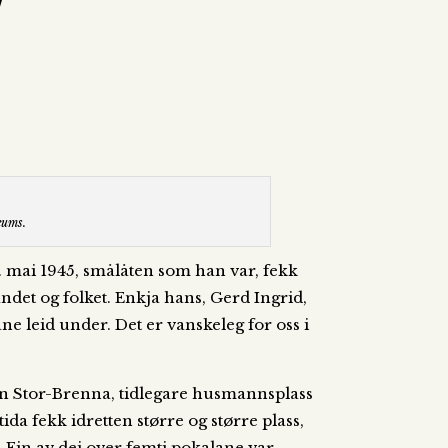
”
eums.
. mai 1945, smålåten som han var, fekk
ndet og folket. Enkja hans, Gerd Ingrid,
e leid under. Det er vanskeleg for oss i
men Stor-Brenna, tidlegare husmannsplass
da fekk idretten større og større plass,
 Ein av dei over femti pokalane var