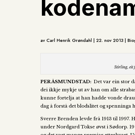
kodenam
av Carl Henrik Grøndahl | 22. nov 2013 | Bio
Stirling, eit
PER ÅSMUNDSTAD:
Det var ein stor 
dei ikkje mykje ut av han om alle straba
kunne fortelja at han hadde vonde draum
dag å forstå det blodslitet og spenninga h
Sverre Brenden levde frå 1913 til 1997.
under Nordgard Tokse øvst i Sødorp. 19 å
og det vart mange premiar etterkvart. U