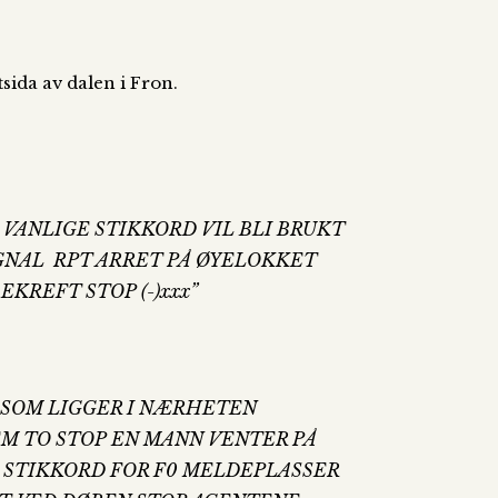
sida av dalen i Fron.
VANLIGE STIKKORD VIL BLI BRUKT
IGNAL RPT ARRET PÅ ØYELOKKET
KREFT STOP (-)xxx”
T SOM LIGGER I NÆRHETEN
EM TO STOP EN MANN VENTER PÅ
 STIKKORD FOR F0 MELDEPLASSER