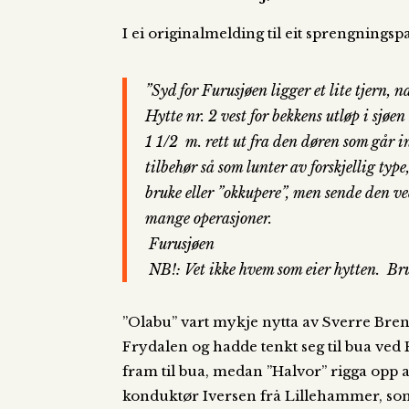
I ei originalmelding til eit sprengningspar
”Syd for Furusjøen ligger et lite tjern, 
Hytte nr. 2 vest for bekkens utløp i sjøe
1 1/2 m. rett ut fra den døren som går i
tilbehør så som lunter av forskjellig t
bruke eller ”okkupere”, men sende den ved
mange operasjoner.
Furusjøen
NB!: Vet ikke hvem som eier hytten. Bru
”Olabu” vart mykje nytta av Sverre Bren
Frydalen og hadde tenkt seg til bua ved 
fram til bua, medan ”Halvor” rigga opp a
konduktør Iversen frå Lillehammer, som