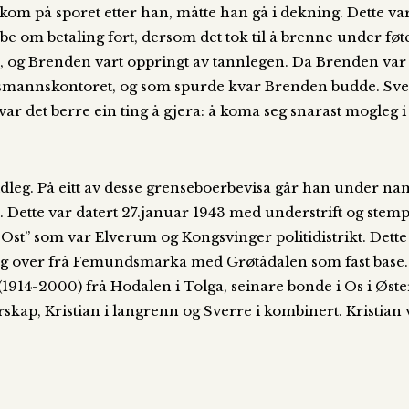
 kom på sporet etter han, måtte han gå i dekning. Dette v
be om betaling fort, dersom det tok til å brenne under fø
e, og Brenden vart oppringt av tannlegen. Da Brenden var
nsmannskontoret, og som spurde kvar Brenden budde. Sverr
ar det berre ein ting å gjera: å koma seg snarast mogleg i
idleg. På eitt av desse grenseboerbevisa går han under nam
al. Dette var datert 27.januar 1943 med understrift og st
e Ost” som var Elverum og Kongsvinger politidistrikt. Dett
eg over frå Femundsmarka med Grøtådalen som fast base
(1914-2000) frå Hodalen i Tolga, seinare bonde i Os i Øste
erskap, Kristian i langrenn og Sverre i kombinert. Kristian