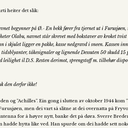
ti heiter det slik:
navnet begynner på Ø.- En bekk fører fra tjernet ut i Furusjøen,
n heter Olabu, navnet står skrevet med bokstaver av kroket tvist
nn i skjulet ligger en pakke, kasse nedgravd i sneen. Kassen inn
ype, tidsblyanter, tåkesignaler og lignende Dessuten 50 skudd 1
 leilighet il D.S. Resten derimot, sprengstoff m. tilbehør dispo
k den derfor ikke!
den og ”Achilles”. Ein gong i slutten av oktober 1944 kom
Furusjøen, men dei vart så slitne at dei overnatta på Fryv
ntenna for å høyre nytt, banke det på døra. Sverre Breden
 hadde hytta like ved. Han spurde om dei hadde sett noko