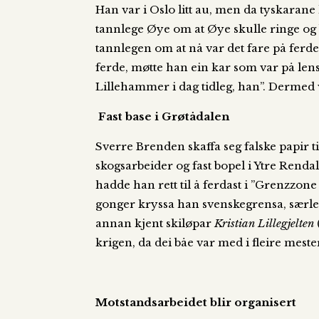
Han var i Oslo litt au, men da tyskarane
tannlege Øye om at Øye skulle ringe og 
tannlegen om at nå var det fare på ferd
ferde, møtte han ein kar som var på le
Lillehammer i dag tidleg, han”. Dermed v
Fast base i Grøtådalen
Sverre Brenden skaffa seg falske papir t
skogsarbeider og fast bopel i Ytre Rend
hadde han rett til å ferdast i ”Grenzzon
gonger kryssa han svenskegrensa, særl
annan kjent skiløpar
Kristian Lillegjelten
krigen, da dei båe var med i fleire mest
Motstandsarbeidet blir organisert