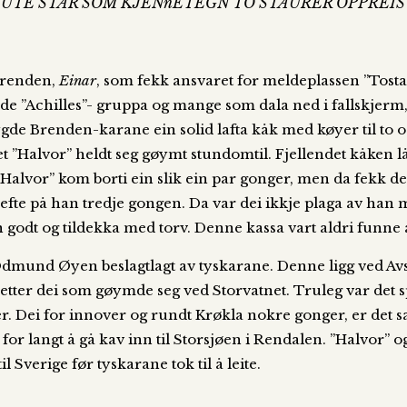
 UTE STÅR SOM KJENnETEGN TO STAURER OPPREI
 Brenden,
Einar
, som fekk ansvaret for meldeplassen ”Tost
åde ”Achilles”- gruppa og mange som dala ned i fallskjerm,
bygde Brenden-karane ein solid lafta kåk med køyer til to 
alvor” heldt seg gøymt stundomtil. Fjellendet kåken låg 
l. ”Halvor” kom borti ein slik ein par gonger, men da fek
te på han tredje gongen. Da var dei ikkje plaga av han me
n godt og tildekka med torv. Denne kassa vart aldri funn
 Odmund Øyen beslagtlagt av tyskarane. Denne ligg ved Avs
 etter dei som gøymde seg ved Storvatnet. Truleg var det 
er. Dei for innover og rundt Krøkla nokre gonger, er det sa
t for langt å gå kav inn til Storsjøen i Rendalen. ”Halvor
l Sverige før tyskarane tok til å leite.