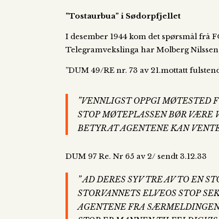
”Tostaurbua” i Sødorpfjellet
I desember 1944 kom det spørsmål frå FO
Telegramvekslinga har Molberg Nilssen te
”DUM 49/RE nr. 73 av 21.mottatt fulstend
”VENNLIGST OPPGI MØTESTED F
STOP MØTEPLASSEN BØR VÆRE V
BETYR AT AGENTENE KAN VENTES
DUM 97 Re. Nr 65 av 2/ sendt 3.12.33
” AD DERES SYV TRE AV TO EN
STORVANNETS ELVEOS STOP SEK
AGENTENE FRA SÆRMELDINGEN 