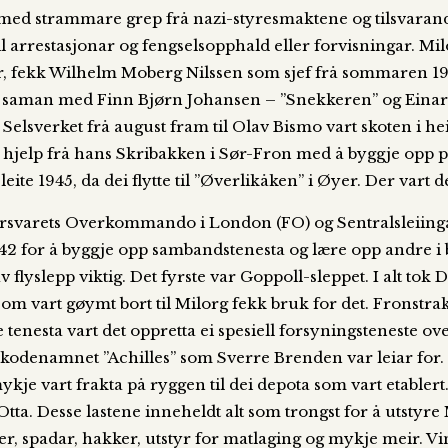
t med strammare grep frå nazi-styresmaktene og tilsvaran
til arrestasjonar og fengselsopphald eller forvisningar. Mi
r, fekk Wilhelm Moberg Nilssen som sjef frå sommaren 1
Ål saman med Finn Bjørn Johansen – ”Snekkeren” og Einar 
r Selsverket frå august fram til Olav Bismo vart skoten i he
hjelp frå hans Skribakken i Sør-Fron med å byggje opp p
eite 1945, da dei flytte til ”Øverlikåken” i Øyer. Der vart de
Forsvarets Overkommando i London (FO) og Sentralsleiinga
2 for å byggje opp sambandstenesta og lære opp andre i br
 flyslepp viktig. Det fyrste var Goppoll-sleppet. I alt tok 
m vart gøymt bort til Milorg fekk bruk for det. Fronstrak
tenesta vart det oppretta ei spesiell forsyningsteneste ov
odenamnet ”Achilles” som Sverre Brenden var leiar for. 
ykje vart frakta på ryggen til dei depota som vart etablert.
ta. Desse lastene inneheldt alt som trongst for å utstyre
r, spadar, hakker, utstyr for matlaging og mykje meir. Vint