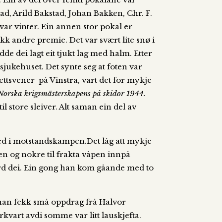
ad, Arild Bakstad, Johan Bakken, Chr. F.
var vinter. Ein annen stor pokal er
k andre premie. Det var svært lite snø i
de dei lagt eit tjukt lag med halm. Etter
sjukehuset. Det synte seg at foten var
ettsvener på Vinstra, vart det for mykje
Norska krigsmästerskapens på skidor 1944.
l store sleiver. Alt saman ein del av
med i motstandskampen.Det låg att mykje
n og nokre til frakta våpen innpå
urd dei. Ein gong han kom gåande med to
 han fekk små oppdrag frå Halvor
rkvart avdi somme var litt lauskjefta.