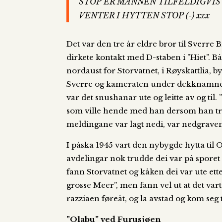
STOP ER MANNEN TILFELDIGVIS
VENTER I HYTTEN STOP (-) xxx
Det var den tre år eldre bror til Sverre
dirkete kontakt med D-staben i ”Hiet”. B
nordaust for Storvatnet, i Røyskattlia, 
Sverre og kameraten under dekknamnet ”H
var det snushanar ute og leitte av og ti
som ville hende med han dersom han tref
meldingane var lagt nedi, var nedgrave
I påska 1945 vart den nybygde hytta til
avdelingar nok trudde dei var på sporet
fann Storvatnet og kåken dei var ute ett
grosse Meer”, men fann vel ut at det var
razziaen føreåt, og la avstad og kom seg ti
”Olabu” ved Furusjøen