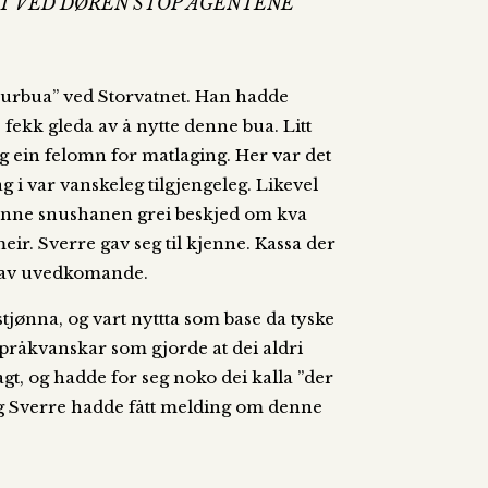
ST VED DØREN STOP AGENTENE
aurbua” ved Storvatnet. Han hadde
 fekk gleda av å nytte denne bua. Litt
og ein felomn for matlaging. Her var det
i var vanskeleg tilgjengeleg. Likevel
k denne snushanen grei beskjed om kva
ir. Sverre gav seg til kjenne. Kassa der
e av uvedkomande.
tjønna, og vart nyttta som base da tyske
språkvanskar som gjorde at dei aldri
gt, og hadde for seg noko dei kalla ”der
” og Sverre hadde fått melding om denne