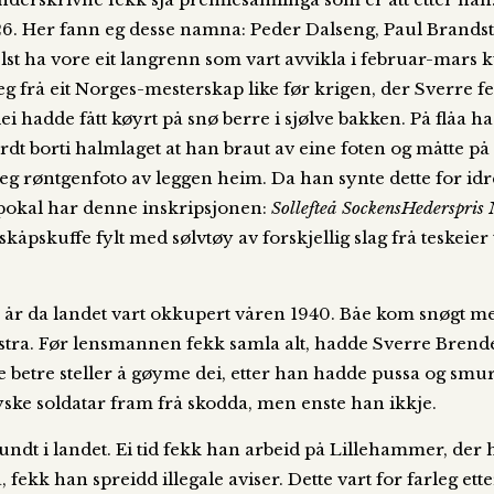
926. Her fann eg desse namna: Peder Dalseng, Paul Brandst
st ha vore eit langrenn som vart avvikla i februar-mars k
frå eit Norges-mesterskap like før krigen, der Sverre fek
 hadde fått køyrt på snø berre i sjølve bakken. På flåa had
rdt borti halmlaget at han braut av eine foten og måtte på 
seg røntgenfoto av leggen heim. Da han synte dette for idr
an pokal har denne inskripsjonen:
Sollefteå SockensHederspris 
pskuffe fylt med sølvtøy av forskjellig slag frå teskeier ti
e år da landet vart okkupert våren 1940. Båe kom snøgt 
stra. Før lensmannen fekk samla alt, hadde Sverre Brende
 betre steller å gøyme dei, etter han hadde pussa og sm
yske soldatar fram frå skodda, men enste han ikkje.
ndt i landet. Ei tid fekk han arbeid på Lillehammer, der
kk han spreidd illegale aviser. Dette vart for farleg ette