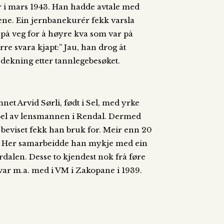
ar i mars 1943. Han hadde avtale med
tene. Ein jernbanekurér fekk varsla
 på veg for å høyre kva som var på
e svara kjapt:” Jau, han drog åt
 dekning etter tannlegebesøket.
net Arvid Sørli, født i Sel, med yrke
empel av lensmannen i Rendal. Dermed
e beviset fekk han bruk for. Meir enn 20
. Her samarbeidde han mykje med ein
rdalen. Desse to kjendest nok frå føre
 var m.a. med i VM i Zakopane i 1939.