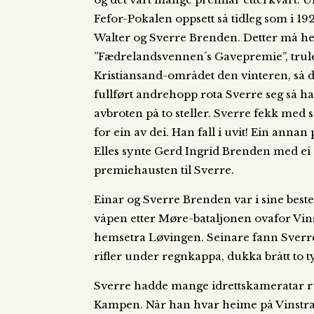
Fefor-Pokalen oppsett så tidleg som i 1
Walter og Sverre Brenden. Detter må hel
”Fædrelandsvennen´s Gavepremie”, truleg 
Kristiansand-området den vinteren, så dei
fullført andrehopp rota Sverre seg så ha
avbroten på to steller. Sverre fekk med 
for ein av dei. Han fall i uvit! Ein ann
Elles synte Gerd Ingrid Brenden med ei skå
premiehausten til Sverre.
Einar og Sverre Brenden var i sine best
våpen etter Møre-bataljonen ovafor Vin
hemsetra Løvingen. Seinare fann Sverre
rifler under regnkappa, dukka brått to t
Sverre hadde mange idrettskameratar ru
Kampen. Når han hvar heime på Vinstra, fe