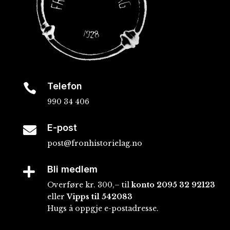
Telefon

990 34 406
E-post

post@fronhistorielag.no
Bli medlem

Overføre kr. 300,– til
konto
2095 32 92123
eller
Vipps til 542083
Hugs å oppgje e-postadresse.