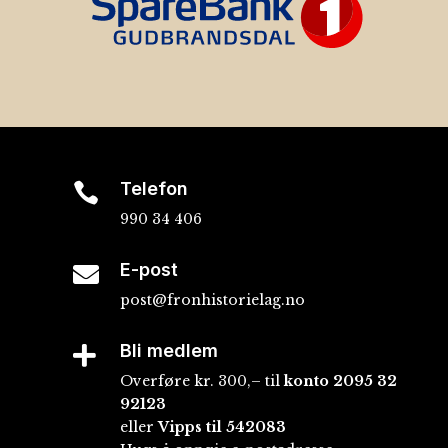
Telefon

990 34 406
E-post

post@fronhistorielag.no
Bli medlem

Overføre kr. 300,– til
konto
2095 32
92123
eller
Vipps til 542083