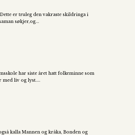
tte er truleg den vakraste skildringa i
 saman søkjer,og...
sskole har siste året hatt folkeminne som
 med liv og lyst....
, også kalla Mannen og kråka, Bonden og