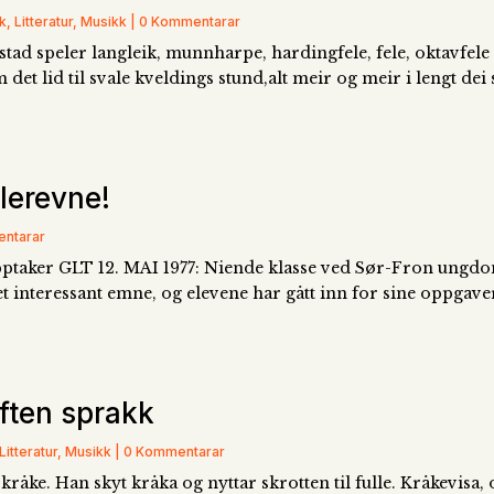
, Litteratur, Musikk | 0 Kommentarar
 speler langleik, munnharpe, hardingfele, fele, oktavfele De
 det lid til svale kveldings stund,alt meir og meir i lengt dei
llerevne!
entarar
ptaker GLT 12. MAI 1977: Niende klasse ved Sør-Fron ungdom
e et interessant emne, og elevene har gått inn for sine oppgaver
ften sprakk
Litteratur, Musikk | 0 Kommentarar
råke. Han skyt kråka og nyttar skrotten til fulle. Kråkevisa