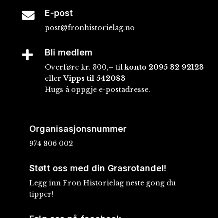
E-post

post@fronhistorielag.no
Bli medlem

Overføre kr. 300,– til
konto
2095 32 92123
eller
Vipps til 542083
Hugs å oppgje e-postadresse.
Organisasjonsnummer
974 806 002
Støtt oss med din Grasrotandel!
Legg inn Fron Historielag neste gong du
tipper!