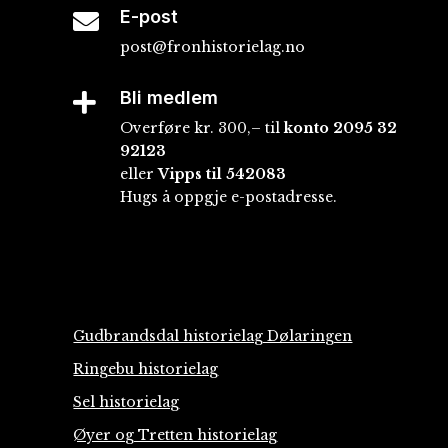
E-post

post@fronhistorielag.no
Bli medlem

Overføre kr. 300,– til
konto
2095 32
92123
eller
Vipps til 542083
Hugs å oppgje e-postadresse.
Gudbrandsdal historielag Dølaringen
Ringebu historielag
Sel historielag
Øyer og Tretten historielag