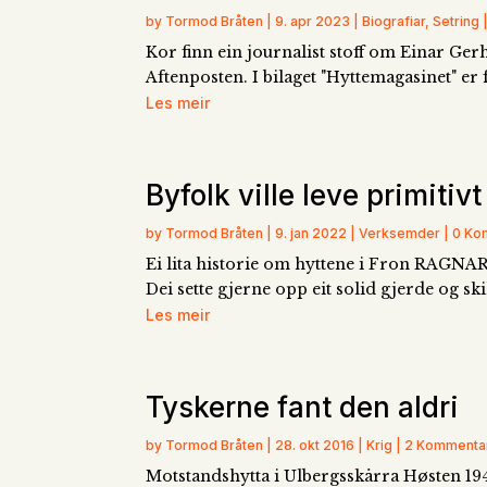
by
Tormod Bråten
|
9. apr 2023
|
Biografiar
,
Setring
Kor finn ein journalist stoff om Einar Ge
Aftenposten. I bilaget "Hyttemagasinet" er 
Les meir
Byfolk ville leve primitivt
by Tormod Bråten | 9. jan 2022 | Verksemder | 0 K
Ei lita historie om hyttene i Fron RAGNAR 
Dei sette gjerne opp eit solid gjerde og ski
Les meir
Tyskerne fant den aldri
by Tormod Bråten | 28. okt 2016 | Krig | 2 Kommenta
Motstandshytta i Ulbergsskårra Høsten 1944