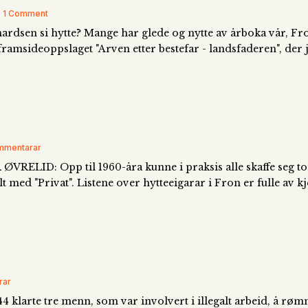
| 1 Comment
rhardsen si hytte? Mange har glede og nytte av årboka vår, 
framsideoppslaget "Arven etter bestefar - landsfaderen", der 
ommentarar
ØVRELID: Opp til 1960-åra kunne i praksis alle skaffe seg tomt
lt med "Privat". Listene over hytteeigarar i Fron er fulle av k
rar
 klarte tre menn, som var involvert i illegalt arbeid, å røm