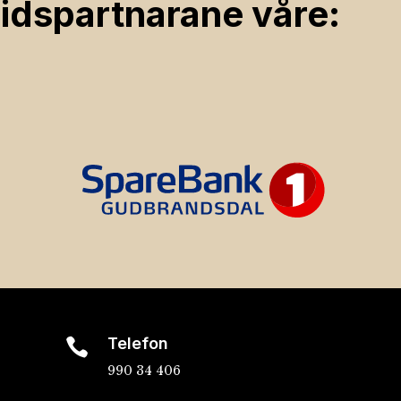
ids­partnarane våre:
Telefon

990 34 406