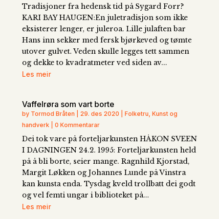
Tradisjoner fra hedensk tid på Sygard Forr?
KARI BAY HAUGEN:En juletradisjon som ikke
eksisterer lenger, er juleroa. Lille julaften bar
Hans inn sekker med fersk bjørkeved og tømte
utover gulvet. Veden skulle legges tett sammen
og dekke to kvadratmeter ved siden av...
Les meir
Vaffelrøra som vart borte
by Tormod Bråten | 29. des 2020 | Folketru, Kunst og
handverk | 0 Kommentarar
Dei tok vare på forteljarkunsten HÅKON SVEEN
I DAGNINGEN 24.2. 1995: Forteljarkunsten held
på å bli borte, seier mange. Ragnhild Kjorstad,
Margit Løkken og Johannes Lunde på Vinstra
kan kunsta enda. Tysdag kveld trollbatt dei godt
og vel femti ungar i biblioteket på...
Les meir