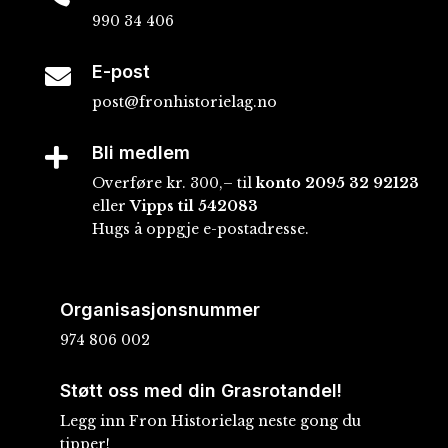
990 34 406
E-post

post@fronhistorielag.no
Bli medlem

Overføre kr. 300,– til
konto
2095 32 92123
eller
Vipps til 542083
Hugs å oppgje e-postadresse.
Organisasjonsnummer
974 806 002
Støtt oss med din Grasrotandel!
Legg inn Fron Historielag neste gong du
tipper!