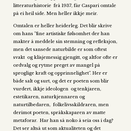
litteraturhistorie frå 1937, får Caspari omtale
på ei heil side. Men heller ikkje meir.
Omtalen er heller heiderleg. Det blir skrive
om hans ”fine artistiske følsomhet der han
makter å meddele sin stemning og refleksjon,
men det sansede naturbilde er som oftest
svakt og klisjemessig gjengitt, og altfor ofte er
ordvalg og rytme preget av mangel på
sproglige kraft og opprinnelighet”. Her er
både salt og surt, og det er poeten som blir
vurdert, ikkje ideologen og tenkjaren,
estetikaren, naturkjennaren og
naturtilbedaren, folkelivsskildraren, men
derimot poeten, språkskaparen av matte
metaforar. Har han så noko å seia oss i dag?
Det ser altså ut som aktualiteten og det