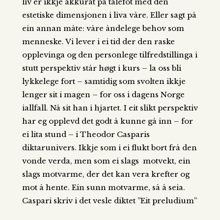
liv er ikkje akkurat på talefot med den
estetiske dimensjonen i liva våre. Eller sagt på
ein annan måte: våre åndelege behov som
menneske. Vi lever i ei tid der den raske
opplevinga og den personlege tilfredstillinga i
stutt perspektiv står høgt i kurs – la oss bli
lykkelege fort – samtidig som svolten ikkje
lenger sit i magen – for oss i dagens Norge
iallfall. Nå sit han i hjartet. I eit slikt perspektiv
har eg opplevd det godt å kunne gå inn – for
ei lita stund – i Theodor Casparis
diktarunivers. Ikkje som i ei flukt bort frå den
vonde verda, men som ei slags motvekt, ein
slags motvarme, der det kan vera krefter og
mot å hente. Ein sunn motvarme, så å seia.
Caspari skriv i det vesle diktet ”Eit preludium”