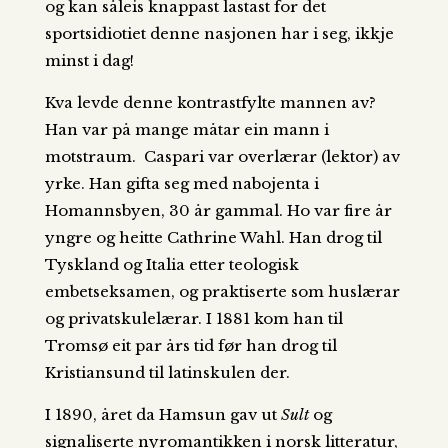
og kan såleis knappast lastast for det
sportsidiotiet denne nasjonen har i seg, ikkje
minst i dag!
Kva levde denne kontrastfylte mannen av?
Han var på mange måtar ein mann i
motstraum. Caspari var overlærar (lektor) av
yrke. Han gifta seg med nabojenta i
Homannsbyen, 30 år gammal. Ho var fire år
yngre og heitte Cathrine Wahl. Han drog til
Tyskland og Italia etter teologisk
embetseksamen, og praktiserte som huslærar
og privatskulelærar. I 1881 kom han til
Tromsø eit par års tid før han drog til
Kristiansund til latinskulen der.
I 1890, året da Hamsun gav ut
Sult
og
signaliserte nyromantikken i norsk litteratur,