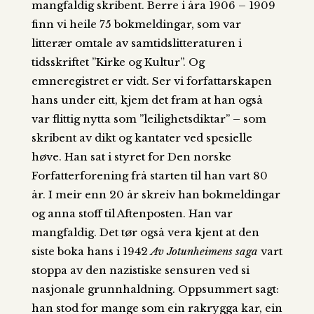
mangfaldig skribent. Berre i åra 1906 – 1909
finn vi heile 75 bokmeldingar, som var
litterær omtale av samtidslitteraturen i
tidsskriftet ”Kirke og Kultur”. Og
emneregistret er vidt. Ser vi forfattarskapen
hans under eitt, kjem det fram at han også
var flittig nytta som ”leilighetsdiktar” – som
skribent av dikt og kantater ved spesielle
høve. Han sat i styret for Den norske
Forfatterforening frå starten til han vart 80
år. I meir enn 20 år skreiv han bokmeldingar
og anna stoff til Aftenposten. Han var
mangfaldig. Det tør også vera kjent at den
siste boka hans i 1942
Av Jotunheimens saga
vart
stoppa av den nazistiske sensuren ved si
nasjonale grunnhaldning. Oppsummert sagt:
han stod for mange som ein rakrygga kar, ein