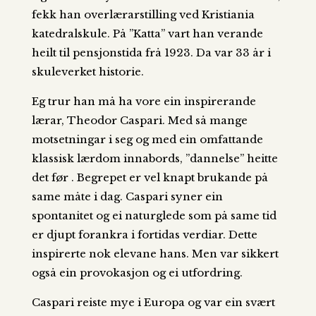
fekk han overlærarstilling ved Kristiania
katedralskule. På ”Katta” vart han verande
heilt til pensjonstida frå 1923. Da var 33 år i
skuleverket historie.
Eg trur han må ha vore ein inspirerande
lærar, Theodor Caspari. Med så mange
motsetningar i seg og med ein omfattande
klassisk lærdom innabords, ”dannelse” heitte
det før . Begrepet er vel knapt brukande på
same måte i dag. Caspari syner ein
spontanitet og ei naturglede som på same tid
er djupt forankra i fortidas verdiar. Dette
inspirerte nok elevane hans. Men var sikkert
også ein provokasjon og ei utfordring.
Caspari reiste mye i Europa og var ein svært