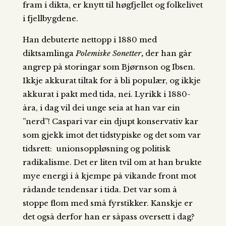
fram i dikta, er knytt til høgfjellet og folkelivet
i fjellbygdene.
Han debuterte nettopp i 1880 med
diktsamlinga
Polemiske Sonetter
,
der han går
angrep på storingar som Bjørnson og Ibsen.
Ikkje akkurat tiltak for å bli populær, og ikkje
akkurat i pakt med tida, nei. Lyrikk i 1880-
åra, i dag vil dei unge seia at han var ein
”nerd”! Caspari var ein djupt konservativ kar
som gjekk imot det tidstypiske og det som var
tidsrett: unionsoppløsning og politisk
radikalisme. Det er liten tvil om at han brukte
mye energi i å kjempe på vikande front mot
rådande tendensar i tida. Det var som å
stoppe flom med små fyrstikker. Kanskje er
det også derfor han er såpass oversett i dag?