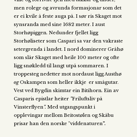
men rolege og avrunda formasjonar som det
er ei kvile å feste auga på. I sør ris Skaget
mot
synsranda med sine 1682 meter. I aust
Storhøpiggen
.
Nedunder fjellet ligg
Storhøliseter
som Caspari sa var den vakraste
setergrenda i landet. I nord dominerer Gråhø
som slår Skaget med heile 100 meter og ofte
ligg snøkledd til langt utpå sommaren. I
troppesteg nedetter mot nordaust ligg Austhø
og
Oskampen som heller ikkje er smågutar.
Vest ved Bygdin
skimtar ein Bitihorn
.
Ein av
Casparis epistlar heiter
”
Friluftsliv på
Vinsterflyen
”.
Med utgangspunkt i
opplevingar mellom Beitostølen og Skåbu
prisar han den norske ”viddenaturen
”.