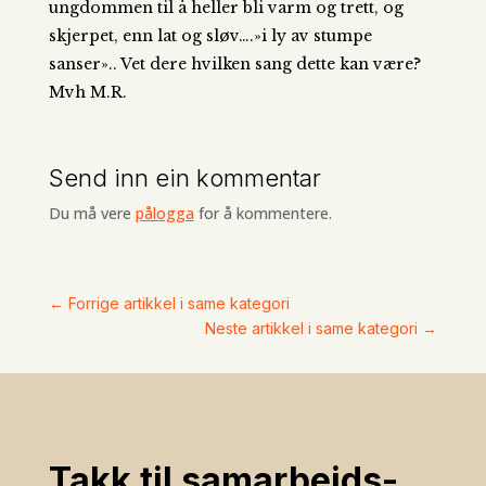
ungdommen til å heller bli varm og trett, og
skjerpet, enn lat og sløv….»i ly av stumpe
sanser».. Vet dere hvilken sang dette kan være?
Mvh M.R.
Send inn ein kommentar
Du må vere
pålogga
for å kommentere.
←
Forrige artikkel i same kategori
Neste artikkel i same kategori
→
Takk til samarbeids­