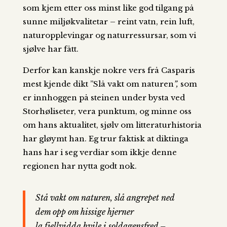
som kjem etter oss minst like god tilgang på
sunne miljøkvalitetar – reint vatn, rein luft,
naturopplevingar og naturressursar, som vi
sjølve har fått.
Derfor kan kanskje nokre vers frå Casparis
mest kjende dikt ”Slå vakt om naturen
”,
som
er innhoggen på steinen under bysta ved
Storhøliseter, vera punktum, og minne oss
om hans aktualitet, sjølv om litteraturhistoria
har gløymt han. Eg trur faktisk at diktinga
hans har i seg verdiar som ikkje denne
regionen har nytta godt nok.
Stå vakt om naturen, slå angrepet ned
dem opp om hissige hjerner
la fjellvidda hvile i soldagensfred –