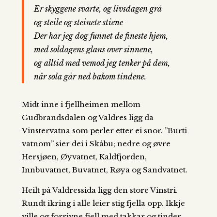
Er skyggene svarte, og livsdagen grå
og steile og steinete stiene-
Der har jeg dog funnet de fineste hjem,
med soldagens glans over sinnene,
og alltid med vemod jeg tenker på dem,
når sola går ned bakom tindene.
Midt inne i fjellheimen mellom
Gudbrandsdalen og Valdres ligg da
Vinstervatna som perler etter ei snor. ”Burti
vatnom” sier dei i Skåbu; nedre og øvre
Hersjøen, Øyvatnet, Kaldfjorden,
Innbuvatnet, Buvatnet, Røya og Sandvatnet.
Heilt på Valdressida ligg den store Vinstri.
Rundt ikring i alle leier stig fjella opp. Ikkje
ville og forrivne fjell med takkar og tinder,