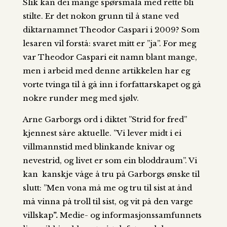
Slik kan dei mange spørsmåla med rette bli
stilte. Er det nokon grunn til å stane ved
diktarnamnet Theodor Caspari i 2009? Som
lesaren vil forstå: svaret mitt er ”ja”. For meg
var Theodor Caspari eit namn blant mange,
men i arbeid med denne artikkelen har eg
vorte tvinga til å gå inn i forfattarskapet og gå
nokre runder meg med sjølv.
Arne Garborgs ord i diktet ”Strid for fred”
kjennest såre aktuelle. ”Vi lever midt i ei
villmannstid med blinkande knivar og
nevestrid, og livet er som ein bloddraum”. Vi
kan kanskje våge å tru på Garborgs ønske til
slutt: ”Men vona må me og tru til sist at ånd
må vinna på troll til sist, og vit på den varge
villskap
”.
Medie- og informasjonssamfunnets