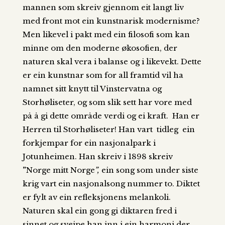
mannen som skreiv gjennom eit langt liv
med front mot ein kunstnarisk modernisme?
Men likevel i pakt med ein filosofi som kan
minne om den moderne økosofien, der
naturen skal vera i balanse og i likevekt. Dette
er ein kunstnar som for all framtid vil ha
namnet sitt knytt til Vinstervatna og
Storhøliseter, og som slik sett har vore med
på å gi dette område verdi og ei kraft. Han er
Herren til Storhøliseter! Han vart tidleg ein
forkjempar for ein nasjonalpark i
Jotunheimen. Han skreiv i 1898 skreiv
”
Norge
mitt
Norge
”,
ein song som under siste
krig vart ein nasjonalsong nummer to. Diktet
er fylt av ein refleksjonens melankoli.
Naturen skal ein gong gi diktaren fred i
sinnet og sveipe han inn i ein harmoni der