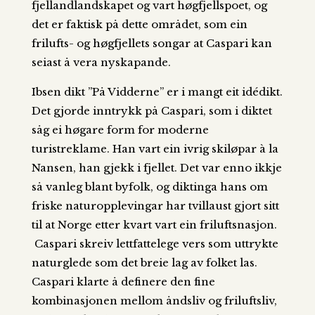
fjellandlandskapet og vart høgfjellspoet, og
det er faktisk på dette området, som ein
frilufts- og høgfjellets songar at Caspari kan
seiast å vera nyskapande.
Ibsen dikt ”På Vidderne” er i mangt eit idédikt.
Det gjorde inntrykk på Caspari, som i diktet
såg ei høgare form for moderne
turistreklame. Han vart ein ivrig skiløpar à la
Nansen, han gjekk i fjellet. Det var enno ikkje
så vanleg blant byfolk, og diktinga hans om
friske naturopplevingar har tvillaust gjort sitt
til at Norge etter kvart vart ein friluftsnasjon.
Caspari skreiv lettfattelege vers som uttrykte
naturglede som det breie lag av folket las.
Caspari klarte å definere den fine
kombinasjonen mellom åndsliv og friluftsliv,