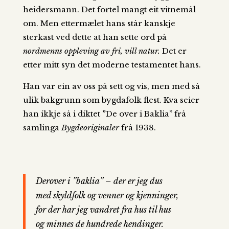
heidersmann. Det fortel mangt eit vitnemål
om. Men ettermælet hans står kanskje
sterkast ved dette at han sette ord på
nordmenns oppleving av fri, vill natur.
Det er
etter mitt syn det moderne testamentet hans.
Han var ein av oss på sett og vis, men med så
ulik bakgrunn som bygdafolk flest. Kva seier
han ikkje så i diktet
”
De over i Baklia” frå
samlinga
Bygdeoriginaler
frå 1938.
Derover i ”baklia” – der er jeg dus
med skyldfolk og venner og kjenninger,
for der har jeg vandret fra hus til hus
og minnes de hundrede hendinger.