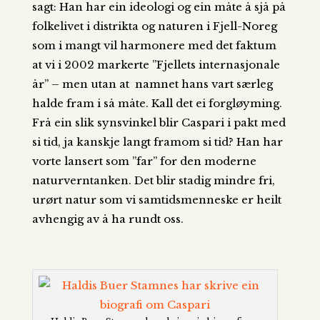
sagt: Han har ein ideologi og ein måte å sjå på
folkelivet i distrikta og naturen i Fjell-Noreg
som i mangt vil harmonere med det faktum
at vi i 2002 markerte ”Fjellets internasjonale
år”
– men utan at namnet hans vart særleg
halde fram i så måte. Kall det ei forgløyming.
Frå ein slik synsvinkel blir Caspari i pakt med
si tid, ja kanskje langt framom si tid? Han har
vorte lansert som ”far” for den moderne
naturverntanken. Det blir stadig mindre fri,
urørt natur som vi samtidsmenneske er heilt
avhengig av å ha rundt oss.