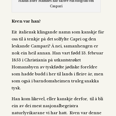
Haldis Buer Stamnes har skrive ein biografi om
Caspari
Kven var han?
Eit italiensk klingande namn som kanskje får
oss til å tenkje på det solfylte Capri og den
leskande Campari? Å nei, samanhengen er
nok ein heil annan. Han vart fødd 13. februar
1853 i Christiania på utkantstrøket
Homansbyen av tyskfødte jødiske foreldre
som hadde budd i her til lands i fleire år, men
som også i barndomsheimen truleg snakka
tysk.
Han kom likevel, eller kanskje derfor, til å bli
ein av dei mest nasjonalbegeistra
naturlyrikarane vi har hatt. Kven var denne