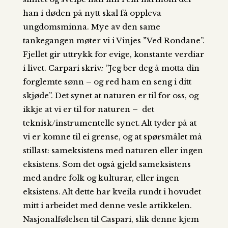
han i døden på nytt skal få oppleva
ungdomsminna. Mye av den same
tankegangen møter vi i Vinjes
”
Ved Rondane”.
Fjellet gir uttrykk for evige, konstante verdiar
i livet. Carpari skriv
:
”Jeg ber deg å motta din
forglemte sønn – og red ham en seng i ditt
skjøde”. Det synet at naturen er til for oss, og
ikkje at vi er til for naturen – det
teknisk/instrumentelle synet. Alt tyder på at
vi er komne til ei grense, og at spørsmålet må
stillast: sameksistens med naturen eller ingen
eksistens. Som det også gjeld sameksistens
med andre folk og kulturar, eller ingen
eksistens. Alt dette har kveila rundt i hovudet
mitt i arbeidet med denne vesle artikkelen.
Nasjonalfølelsen til Caspari, slik denne kjem