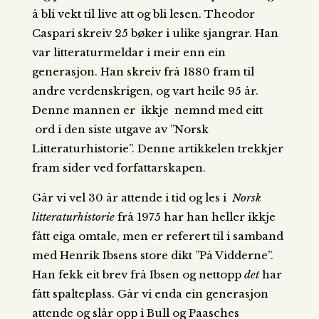
å bli vekt til live att og bli lesen. Theodor
Caspari skreiv 25 bøker i ulike sjangrar. Han
var litteraturmeldar i meir enn ein
generasjon. Han skreiv frå 1880 fram til
andre verdenskrigen, og vart heile 95 år.
Denne mannen er ikkje nemnd med eitt
ord i den siste utgave av ”Norsk
Litteraturhistorie”. Denne artikkelen trekkjer
fram sider ved forfattarskapen.
Går vi vel 30 år attende i tid og les i
Norsk
litteraturhistorie
frå 1975 har han heller ikkje
fått eiga omtale, men er referert til i samband
med Henrik Ibsens store dikt ”På Vidderne”.
Han fekk eit brev frå Ibsen og nettopp
det
har
fått spalteplass. Går vi enda ein generasjon
attende og slår opp i Bull og Paasches