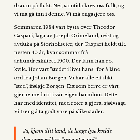
draum på flukt. Nei, samtida krev oss fullt, og
vi må gå inn i denne. Vi må engasjere oss.
Sommaren 1984 vart bysta over Theodor
Caspari, laga av Joseph Grimeland, reist og
avduka på Storhøliseter, der Caspari heldt til i
nesten 40 år, kvar sommar frå
århundreskiftet i 1900. Der fann han ro,
kvile. Her vart ”stedet i livet hans” for å låne
ord frå Johan Borgen. Vi har alle eit slikt
”sted”, ifølgje Borgen. Eitt som berre er vårt,
gjerne med rot i vår eigen barndom. Dette
har med identitet, med røter å gjera, sjølvsagt.
Vi treng å ta godt vare på slike stader.
Ja, kjenn ditt land, de lange lyse kvelde
den sommerklare ”sang uten ord”