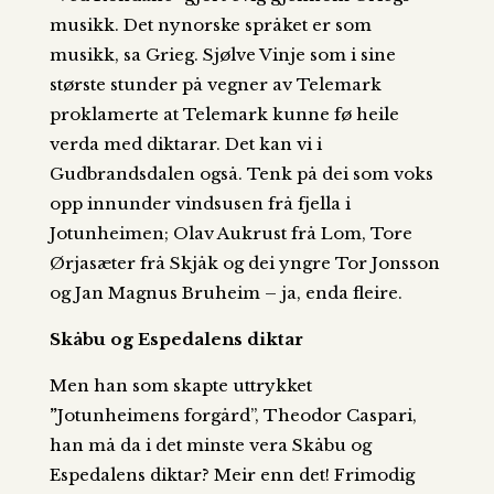
musikk. Det nynorske språket er som
musikk, sa Grieg. Sjølve Vinje som i sine
største stunder på vegner av Telemark
proklamerte at Telemark kunne fø heile
verda med diktarar. Det kan vi i
Gudbrandsdalen også. Tenk på dei som voks
opp innunder vindsusen frå fjella i
Jotunheimen; Olav Aukrust frå Lom, Tore
Ørjasæter frå Skjåk og dei yngre Tor Jonsson
og Jan Magnus Bruheim – ja, enda fleire.
Skåbu og Espedalens diktar
Men han som skapte uttrykket
”
Jotunheimens forgård”,
Theodor Caspari,
han må da i det minste vera Skåbu og
Espedalens diktar? Meir enn det! Frimodig