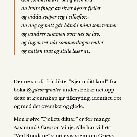
da hvite fnugg av skyer kysser fjellet
og vidda svøper seg i silkeflor,-
da dag og natt går hånd i hånd som venner
og vandrer sammen over nes og lav,
og ingen vet når sommerdagen ender
og natten taus og stille løser av.
Denne strofa frå diktet ”Kjenn ditt land
”
frå
boka
Bygdeoriginaler
understrekar nettopp
dette at kjennskap gir tilknyting, identitet, rot
og med det overskot og glede.
Men sjølve
”
Fjellets diktar
”
er for mange
Aasmund Olavsson Vinje. Alle har vi hørt
”Ved Rondane” gjort evig gjennom Griegs