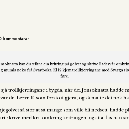
| 0 kommentarar
onsoknatta kan du teikne ein kritring på golvet og skrive Fadervår omkrin
g mumla noko frå Svartboka. Kl 12 kjem trollkjerringane med Stygga sjø
føre.
 sjå trollkjerringane i bygda, når dei Jonsoknatta hadde
var det berre få som forsto å gjera, og så måtte dei nok ha
jegolvet så stor at så mange som ville bli nedsett, hadde p
art skrive med krit omkring kritringen, og attåt las han 