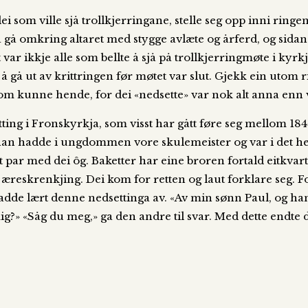
dei som ville sjå trollkjerringane, stelle seg opp inni ring
 å gå omkring altaret med stygge avlæte og årferd, og sidan
t var ikkje alle som bellte å sjå på trollkjerringmøte i kyrkj
eg å gå ut av krittringen før møtet var slut. Gjekk ein utom
som kunne hende, for dei «nedsette» var nok alt anna enn ve
setting i Fronskyrkja, som visst har gått føre seg mellom 
 han hadde i ungdommen vore skulemeister og var i det hei
it par med dei ôg. Baketter har eine broren fortald eitkvar
 æreskrenkjing. Dei kom for retten og laut forklare seg. 
adde lært denne nedsettinga av. «Av min sønn Paul, og ha
g?» «Såg du meg,» ga den andre til svar. Med dette endte de