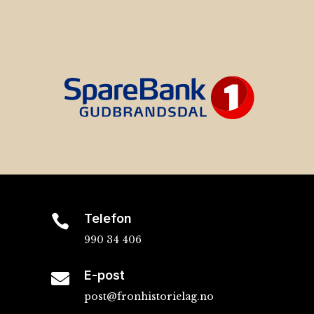
Telefon

990 34 406
E-post

post@fronhistorielag.no