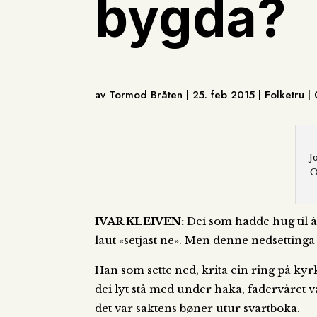
bygda?
av Tormod Bråten | 25. feb 2015 | Folketru 
J
O
IVAR KLEIVEN:
Dei som hadde hug til å
laut «setjast ne». Men denne nedsettinga 
Han som sette ned, krita ein ring på kyrk
dei lyt stå med under haka, fadervåret v
det var saktens bøner utur svartboka.