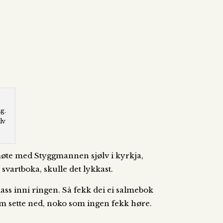
g.
lv
 møte med Styggmannen sjølv i kyrkja,
 svartboka, skulle det lykkast.
lass inni ringen. Så fekk dei ei salmebok
som sette ned, noko som ingen fekk høre.