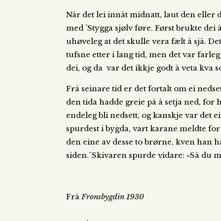
Når det lei innåt midnatt, laut den eller 
med ´Stygga sjølv føre. Først brukte dei
uhøveleg at det skulle vera fælt å sjå. De
tufsne etter i lang tid, men det var farl
dei, og da var det ikkje godt å veta kva 
Frå seinare tid er det fortalt om ei ned
den tida hadde greie på å setja ned, for
endeleg bli nedsett, og kanskje var det e
spurdest i bygda, vart karane meldte for
den eine av desse to brørne, kven han h
siden.¨Skivaren spurde vidare: «Så du mi
Frå
Fronsbygdin 1930