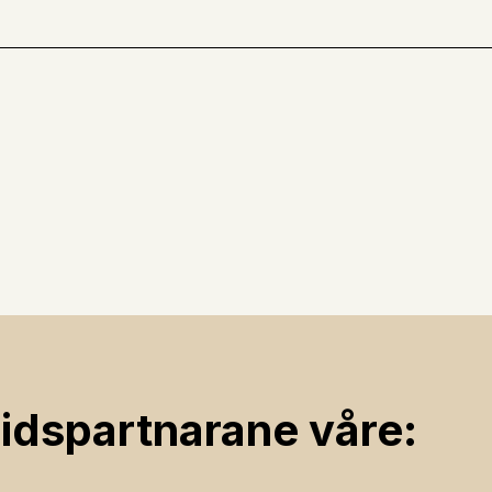
ids­partnarane våre: