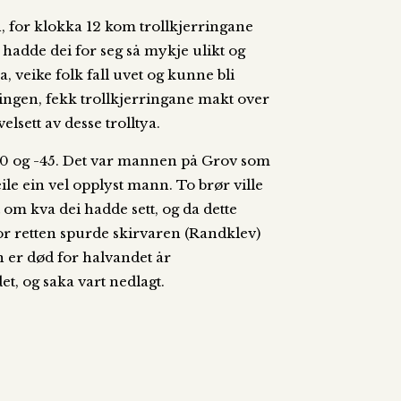
en, for klokka 12 kom trollkjerringane
 hadde dei for seg så mykje ulikt og
a, veike folk fall uvet og kunne bli
 ringen, fekk trollkjerringane makt over
lsett av desse trolltya.
1840 og -45. Det var mannen på Grov som
le ein vel opplyst mann. To brør ville
t om kva dei hadde sett, og da dette
For retten spurde skirvaren (Randklev)
n er død for halvandet år
t, og saka vart nedlagt.