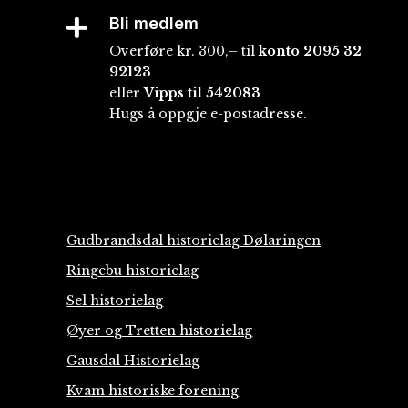
Bli medlem

Overføre kr. 300,– til
konto
2095 32
92123
eller
Vipps til 542083
Hugs å oppgje e-postadresse.
Gudbrandsdal historielag Dølaringen
Ringebu historielag
Sel historielag
Øyer og Tretten historielag
Gausdal Historielag
Kvam historiske forening