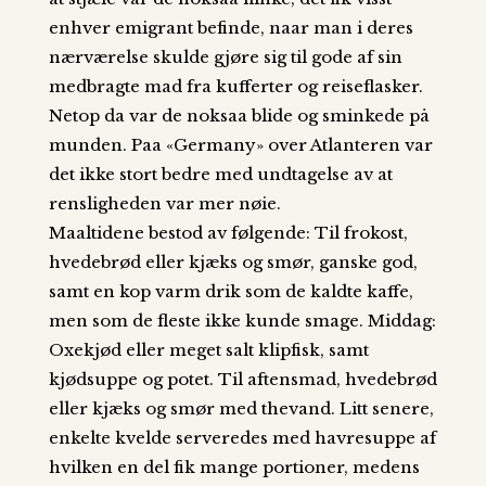
enhver emigrant befinde, naar man i deres
nærværelse skulde gjøre sig til gode af sin
medbragte mad fra kufferter og reiseflasker.
Netop da var de noksaa blide og sminkede på
munden. Paa «Germany» over Atlanteren var
det ikke stort bedre med undtagelse av at
rensligheden var mer nøie.
Maaltidene bestod av følgende: Til frokost,
hvedebrød eller kjæks og smør, ganske god,
samt en kop varm drik som de kaldte kaffe,
men som de fleste ikke kunde smage. Middag:
Oxekjød eller meget salt klipfisk, samt
kjødsuppe og potet. Til aftensmad, hvedebrød
eller kjæks og smør med thevand. Litt senere,
enkelte kvelde serveredes med havresuppe af
hvilken en del fik mange portioner, medens