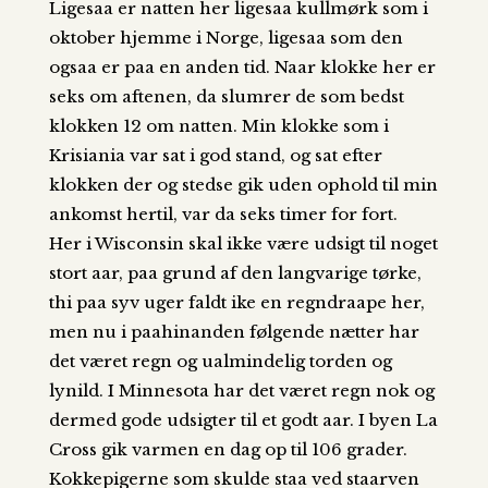
Ligesaa er natten her ligesaa kullmørk som i
oktober hjemme i Norge, ligesaa som den
ogsaa er paa en anden tid. Naar klokke her er
seks om aftenen, da slumrer de som bedst
klokken 12 om natten. Min klokke som i
Krisiania var sat i god stand, og sat efter
klokken der og stedse gik uden ophold til min
ankomst hertil, var da seks timer for fort.
Her i Wisconsin skal ikke være udsigt til noget
stort aar, paa grund af den langvarige tørke,
thi paa syv uger faldt ike en regndraape her,
men nu i paahinanden følgende nætter har
det været regn og ualmindelig torden og
lynild. I Minnesota har det været regn nok og
dermed gode udsigter til et godt aar. I byen La
Cross gik varmen en dag op til 106 grader.
Kokkepigerne som skulde staa ved staarven