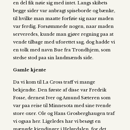
en del fik nøie sig med intet. Langs skibets
begge sider var anbragt spiseborde og bænke,
til hvilke man maatte forføie sig naar maden
var ferdig. Forsømmede nogen, naar maden
serveredes, kunde man gjøre regning paa at
vende tilbage med uforettet sag, dog hadde vi
en tolk med navn Bue fra Trondhjem, som
stedse stod paa sin landmænds side.
Gamle kjente
Da vi kom til La Cross traff vi mange
bekjendte. Den første af disse var Fredrik
Fosse, dernest Iver og Amund Sæteren som
var paa reise til Minnesota med sine tvende
store oxer. Ole og Hans Grosberghaugen traf
vi ogsaa her. Ligeledes har vi besøgt en
mængde kjendinger i Helgedalen, for det