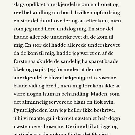
slags opdiktet anerkjendelse om en honet og
reel behandling om bord, hvilken opfordring
en stor del dumhoveder ogsaa efterkom, men
som jeg med flere undslog mig. En stor del
hadde allerede underskrevet da de kom til
mig. En stor del hadde allerede underskrevet
da de kom til mig, hadde jeg været en af de
første saa skulde de sandelig ha sparet baade
blæk og papir. Jeg formoder at denne
anerkjendelse bliver bekjentgjort i aviserne
baade vidt og bredt, men mig forekom ikke at
være nogen human behandling. Maden, som
det alminnelig serverede blant en flok svin.
Pynteligheden kan jeg heller ikke beskrive.
Thi vi maatte gå i skarnet næsten et helt døgn
næsten over hoserne. Derimod til at tigge og
at stjæle var de noksaa flinke, det fik visst