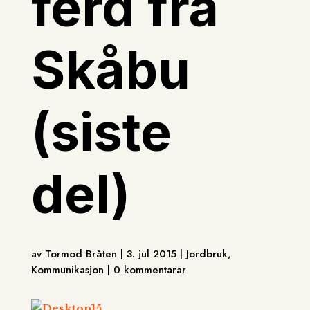
ferd frå
Skåbu
(siste
del)
av Tormod Bråten | 3. jul 2015 | Jordbruk,
Kommunikasjon | 0 kommentarar