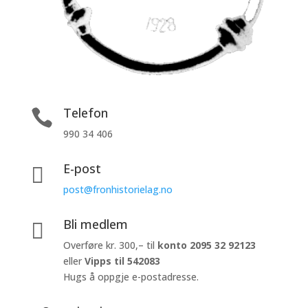
Telefon

990 34 406
E-post

post@fronhistorielag.no
Bli medlem

Overføre kr. 300,– til
konto
2095 32 92123
eller
Vipps til 542083
Hugs å oppgje e-postadresse.