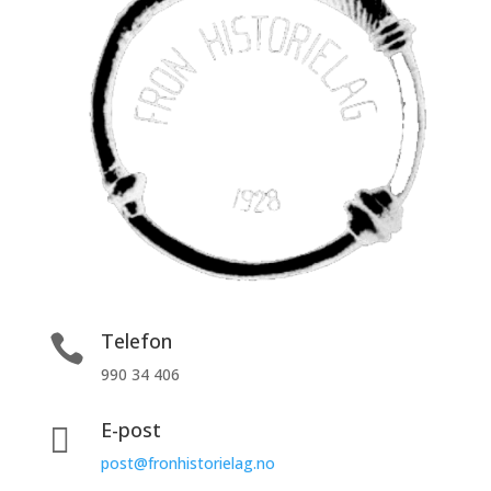
Telefon

990 34 406
E-post

post@fronhistorielag.no