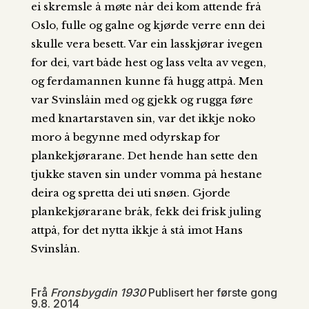
ei skremsle å møte når dei kom attende frå
Oslo, fulle og galne og kjørde verre enn dei
skulle vera besett. Var ein lasskjørar ivegen
for dei, vart både hest og lass velta av vegen,
og ferdamannen kunne få hugg attpå. Men
var Svinslåin med og gjekk og rugga føre
med knartarstaven sin, var det ikkje noko
moro å begynne med odyrskap for
plankekjørarane. Det hende han sette den
tjukke staven sin under vomma på hestane
deira og spretta dei uti snøen. Gjorde
plankekjørarane bråk, fekk dei frisk juling
attpå, for det nytta ikkje å stå imot Hans
Svinslån.
Frå
Fronsbygdin 1930
Publisert her første gong
9.8. 2014