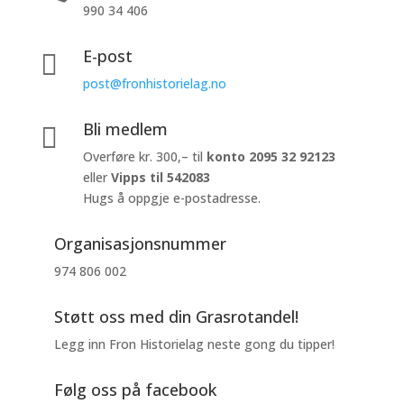
990 34 406
E-post

post@fronhistorielag.no
Bli medlem

Overføre kr. 300,– til
konto
2095 32 92123
eller
Vipps til 542083
Hugs å oppgje e-postadresse.
Organisasjonsnummer
974 806 002
Støtt oss med din Grasrotandel!
Legg inn Fron Historielag neste gong du tipper!
Følg oss på facebook