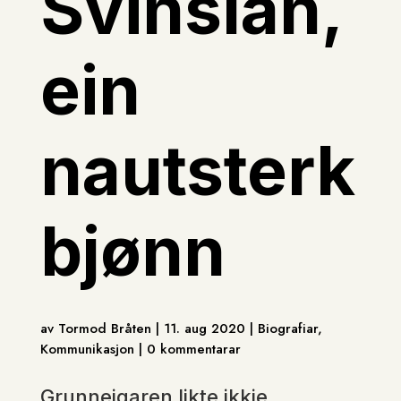
Svinslån,
ein
nautsterk
bjønn
av Tormod Bråten | 11. aug 2020 | Biografiar,
Kommunikasjon | 0 kommentarar
Grunneigaren likte ikkje