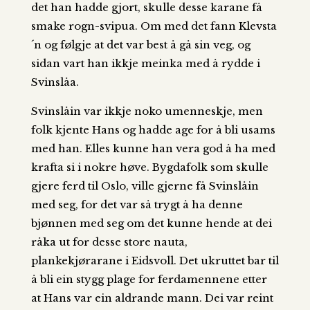
det han hadde gjort, skulle desse karane få
smake rogn-svipua. Om med det fann Klevsta
´n og følgje at det var best å gå sin veg, og
sidan vart han ikkje meinka med å rydde i
Svinslåa.
Svinslåin var ikkje noko umenneskje, men
folk kjente Hans og hadde age for å bli usams
med han. Elles kunne han vera god å ha med
krafta si i nokre høve. Bygdafolk som skulle
gjere ferd til Oslo, ville gjerne få Svinslåin
med seg, for det var så trygt å ha denne
bjønnen med seg om det kunne hende at dei
råka ut for desse store nauta,
plankekjørarane i Eidsvoll. Det ukruttet bar til
å bli ein stygg plage for ferdamennene etter
at Hans var ein aldrande mann. Dei var reint