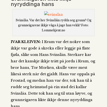
nyryddinga hans
Svinslåa. Var det her Svinslåin rydda seg grunn? Og
grunneigarene ikkje våga å jage han vekk? Foto:
Lommekjent.no
IVAR KLEIVEN:
I Kvam var det nokre som
ikkje var gode å skreka eller leggje på flate
fjøla, slike som Hans Svinslån. Sterkare kar
har det kanskje ikkje trått på jorda i Kvam, og
bror hans, Tor Morken, skulle være mest
likeså sterk når det gjaldt. Hans var oppala på
Frostad, og medan han var der, tok han til å
rudde seg heimstad på ein stad dei kallar
Svinslåa. Dette tok han seg til utan løyve, og
grunneigaren likte ikkje denne nyryddinga
hans.