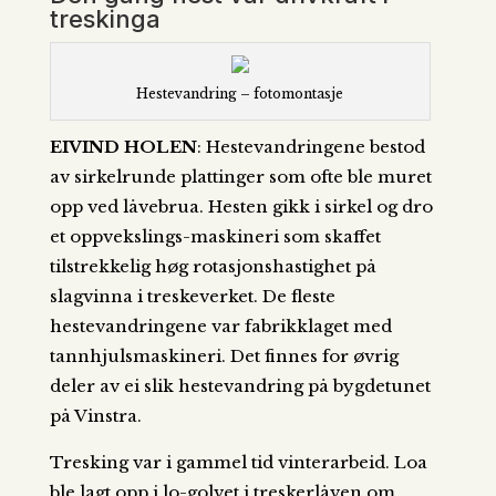
treskinga
Hestevandring – fotomontasje
EIVIND HOLEN
: Hestevandringene bestod
av sirkelrunde plattinger som ofte ble muret
opp ved låvebrua. Hesten gikk i sirkel og dro
et oppvekslings-maskineri som skaffet
tilstrekkelig høg rotasjonshastighet på
slagvinna i treskeverket. De fleste
hestevandringene var fabrikklaget med
tannhjulsmaskineri. Det finnes for øvrig
deler av ei slik hestevandring på bygdetunet
på Vinstra.
Tresking var i gammel tid vinterarbeid. Loa
ble lagt opp i lo-golvet i treskerlåven om