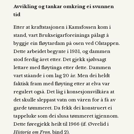
Avvikling og tankar omkring ei svunnen
tid
Etter at kraftstasjonen i Kamsfossen kom i
stand, vart Brukseigarforeininga pålagt å
byggje ein fløytardam på osen ved Olstappen.
Dette arbeidet begynte i 1931, og dammen
stod ferdig året etter. Det gjekk sjølvsagt
lettare med fløytinga etter dette. Dammen
vart ståande i om lag 20 år. Men dei heldt
faktisk fram med fløyting etter at elva var
regulert også. Det låg i konsesjonsvilkåra at
det skulle sleppast vatn om våren for å få av
garde tømmeret. Da fekk dei konstruert ei
tappeluke som dei slusa tømmeret igjennom.
Dette føregjekk heilt til 1966 (if. Øvrelid i
Historia om Fron
, bind 2).