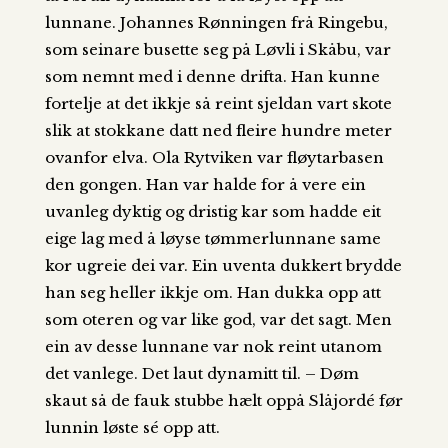
lunnane. Johannes Rønningen frå Ringebu,
som seinare busette seg på Løvli i Skåbu, var
som nemnt med i denne drifta. Han kunne
fortelje at det ikkje så reint sjeldan vart skote
slik at stokkane datt ned fleire hundre meter
ovanfor elva. Ola Rytviken var fløytarbasen
den gongen. Han var halde for å vere ein
uvanleg dyktig og dristig kar som hadde eit
eige lag med å løyse tømmerlunnane same
kor ugreie dei var. Ein uventa dukkert brydde
han seg heller ikkje om. Han dukka opp att
som oteren og var like god, var det sagt. Men
ein av desse lunnane var nok reint utanom
det vanlege. Det laut dynamitt til. – Døm
skaut så de fauk stubbe hælt oppå Slåjordé før
lunnin løste sé opp att.