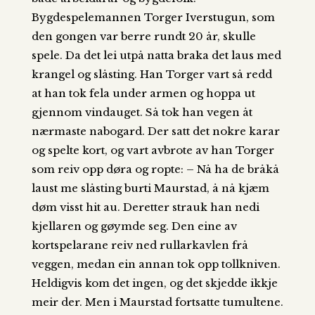
Bygdespelemannen Torger Iverstugun, som
den gongen var berre rundt 20 år, skulle
spele. Da det lei utpå natta braka det laus med
krangel og slåsting. Han Torger vart så redd
at han tok fela under armen og hoppa ut
gjennom vindauget. Så tok han vegen åt
nærmaste nabogard. Der satt det nokre karar
og spelte kort, og vart avbrote av han Torger
som reiv opp døra og ropte: – Nå ha de bråkå
laust me slåsting burti Maurstad, å nå kjæm
døm visst hit au. Deretter strauk han nedi
kjellaren og gøymde seg. Den eine av
kortspelarane reiv ned rullarkavlen frå
veggen, medan ein annan tok opp tollkniven.
Heldigvis kom det ingen, og det skjedde ikkje
meir der. Men i Maurstad fortsatte tumultene.