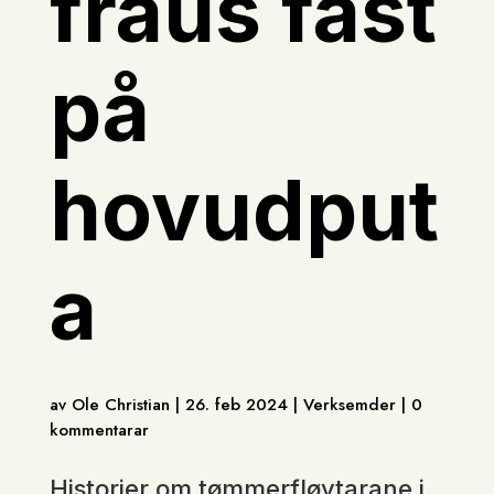
fraus fast
på
hovudput
a
av Ole Christian | 26. feb 2024 | Verksemder | 0
kommentarar
Historier om tømmerfløytarane i