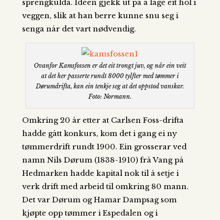
sprengkulda. Idéen gjekk ut på å lage eit hol i
veggen, slik at han berre kunne snu seg i
senga når det vart nødvendig.
Ovanfor Kamsfossen er det eit trongt juv, og når ein veit
at det her passerte rundt 8000 tylfter med tømmer i
Dørumdrifta, kan ein tenkje seg at det oppstod vanskar.
Foto: Normann.
Omkring 20 år etter at Carlsen Foss-drifta
hadde gått konkurs, kom det i gang ei ny
tømmerdrift rundt 1900. Ein grosserar ved
namn Nils Dørum (1838-1910) frå Vang på
Hedmarken hadde kapital nok til å setje i
verk drift med arbeid til omkring 80 mann.
Det var Dørum og Hamar Dampsag som
kjøpte opp tømmer i Espedalen og i