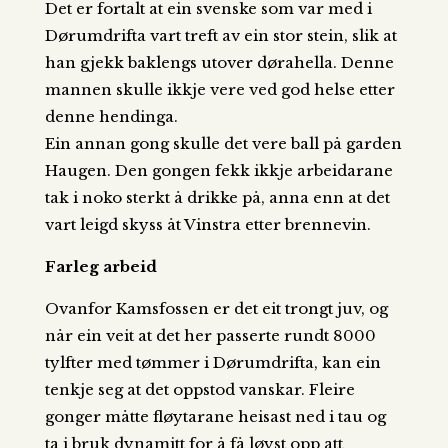
Det er fortalt at ein svenske som var med i
Dørumdrifta vart treft av ein stor stein, slik at
han gjekk baklengs utover dørahella. Denne
mannen skulle ikkje vere ved god helse etter
denne hendinga.
Ein annan gong skulle det vere ball på garden
Haugen. Den gongen fekk ikkje arbeidarane
tak i noko sterkt å drikke på, anna enn at det
vart leigd skyss åt Vinstra etter brennevin.
Farleg arbeid
Ovanfor Kamsfossen er det eit trongt juv, og
når ein veit at det her passerte rundt 8000
tylfter med tømmer i Dørumdrifta, kan ein
tenkje seg at det oppstod vanskar. Fleire
gonger måtte fløytarane heisast ned i tau og
ta i bruk dynamitt for å få løyst opp att