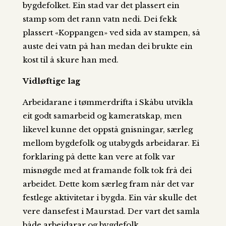
bygdefolket. Ein stad var det plassert ein
stamp som det rann vatn nedi. Dei fekk
plassert «Koppangen» ved sida av stampen, så
auste dei vatn på han medan dei brukte ein
kost til å skure han med.
Vidløftige lag
Arbeidarane i tømmerdrifta i Skåbu utvikla
eit godt samarbeid og kameratskap, men
likevel kunne det oppstå gnisningar, særleg
mellom bygdefolk og utabygds arbeidarar. Ei
forklaring på dette kan vere at folk var
misnøgde med at framande folk tok frå dei
arbeidet. Dette kom særleg fram når det var
festlege aktivitetar i bygda. Ein vår skulle det
vere dansefest i Maurstad. Der vart det samla
både arbeidarar og bygdefolk.