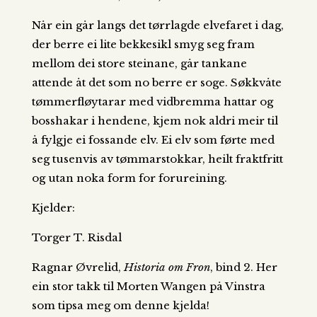
Når ein går langs det tørrlagde elvefaret i dag,
der berre ei lite bekkesikl smyg seg fram
mellom dei store steinane, går tankane
attende åt det som no berre er soge. Søkkvåte
tømmerfløytarar med vidbremma hattar og
bosshakar i hendene, kjem nok aldri meir til
å fylgje ei fossande elv. Ei elv som førte med
seg tusenvis av tømmarstokkar, heilt fraktfritt
og utan noka form for forureining.
Kjelder:
Torger T. Risdal
Ragnar Øvrelid,
Historia om Fron
, bind 2. Her
ein stor takk til Morten Wangen på Vinstra
som tipsa meg om denne kjelda!