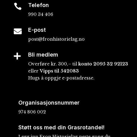
Telefon

990 34 406
E-post

post@fronhistorielag.no
Bli medlem

Overføre kr. 300,– til
konto
2095 32 92123
eller
Vipps til 542083
Hugs å oppgje e-postadresse.
Organisasjonsnummer
974 806 002
Støtt oss med din Grasrotandel!
Legg inn Fron Historielag neste gong du