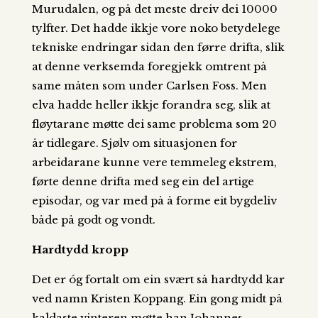
Murudalen, og på det meste dreiv dei 10000
tylfter. Det hadde ikkje vore noko betydelege
tekniske endringar sidan den førre drifta, slik
at denne verksemda foregjekk omtrent på
same måten som under Carlsen Foss. Men
elva hadde heller ikkje forandra seg, slik at
fløytarane møtte dei same problema som 20
år tidlegare. Sjølv om situasjonen for
arbeidarane kunne vere temmeleg ekstrem,
førte denne drifta med seg ein del artige
episodar, og var med på å forme eit bygdeliv
både på godt og vondt.
Hardtydd kropp
Det er óg fortalt om ein svært så hardtydd kar
ved namn Kristen Koppang. Ein gong midt på
kaldaste vinteren møtte han Johannes