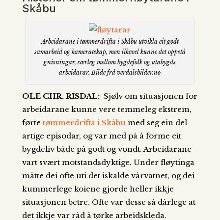
Skåbu
Arbeidarane i tømmerdrifta i Skåbu utvikla eit godt
samarbeid og kameratskap, men likevel kunne det oppstå
gnisningar, særleg mellom bygdefolk og utabygds
arbeidarar. Bilde frå verdalsbilder.no
OLE CHR. RISDAL:
Sjølv om situasjonen for
arbeidarane kunne vere temmeleg ekstrem,
førte
tømmerdrifta i Skåbu
med seg ein del
artige episodar, og var med på å forme eit
bygdeliv både på godt og vondt. Arbeidarane
vart svært motstandsdyktige. Under fløytinga
måtte dei ofte uti det iskalde vårvatnet, og dei
kummerlege koiene gjorde heller ikkje
situasjonen betre. Ofte var desse så dårlege at
det ikkje var råd å tørke arbeidskleda.