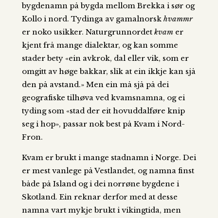
bygdenamn på bygda mellom Brekka i sør og
Kollo i nord. Tydinga av gamalnorsk
hvammr
er noko usikker. Naturgrunnordet
kvam
er
kjent frå mange dialektar, og kan somme
stader bety «ein avkrok, dal eller vik, som er
omgitt av høge bakkar, slik at ein ikkje kan sjå
den på avstand.» Men ein må sjå på dei
geografiske tilhøva ved kvamsnamna, og ei
tyding som «stad der eit hovuddalføre knip
seg i hop», passar nok best på Kvam i Nord-
Fron.
Kvam er brukt i mange stadnamn i Norge. Dei
er mest vanlege på Vestlandet, og namna finst
både på Island og i dei norrøne bygdene i
Skotland. Ein reknar derfor med at desse
namna vart mykje brukt i vikingtida, men