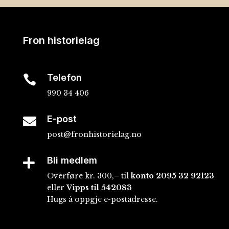
Fron historielag
Telefon

990 34 406
E-post

post@fronhistorielag.no
Bli medlem

Overføre kr. 300,– til
konto
2095 32 92123
eller
Vipps til 542083
Hugs å oppgje e-postadresse.