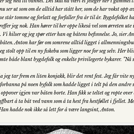
ker seg ned til vannet. Det skal ha vært et feleger her i gammel
nu ser ut som om de alltid har stått her, som de har vokst opp av
ne står tomme og forlatt og forfaller fra år til år. Bygdefolket
effer jeg nok. Han hører til her oppe likeså vel som ørreten ute
Vi hilser og jeg spør etter han og båtens befinnelse. Jo, sier A
båten. Anton har før om somrene alltid ligget i allmenningsbu
eg stolt opp til en ny fiskebu som ligger noe for seg selv. Her bl
te både blant bygdefolk og enkelte privilegerte bykarer. ”Nå ska
a jeg tar frem en liten konjakk, blir det rent fest. Jeg får vite 
 forbanna på noen byfolk som hadde ligget i telt på den andr
 oppover igjen var båten borte. Han fikk se teltet og ropte ov
affbart å ta båt ved vann som å ta hest fra hestføllet i fjellet.
Han hadde nok ikke så lett for å være langsint, Anton.