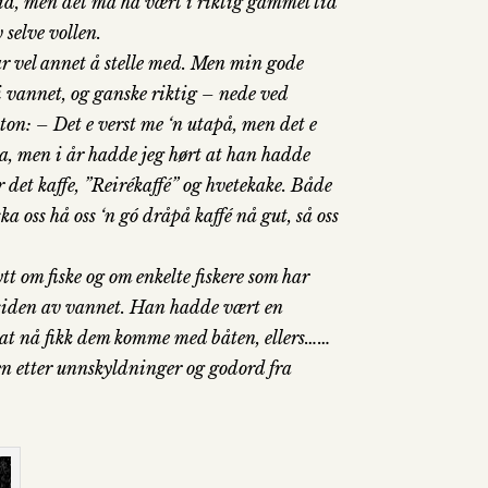
 tid, men det må ha vært i riktig gammel tid
 selve vollen.
 har vel annet å stelle med. Men min gode
 i vannet, og ganske riktig – nede ved
nton: – Det e verst me ‘n utapå, men det e
a, men i år hadde jeg hørt at han hadde
ir det kaffe, ”Reirékaffé” og hvetekake. Både
 oss hå oss ‘n gó dråpå kaffé nå gut, så oss
nytt om fiske og om enkelte fiskere som har
e siden av vannet. Han hadde vært en
er at nå fikk dem komme med båten, ellers……
 Men etter unnskyldninger og godord fra