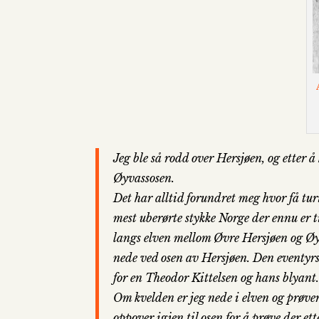
Jeg ble så rodd over Hersjøen, og etter å
Øyvassosen.
Det har alltid forundret meg hvor få tur
mest uberørte stykke Norge der ennu er t
langs elven mellom Øvre Hersjøen og Øy
nede ved osen av Hersjøen. Den eventyrs
for en Theodor Kittelsen og hans blyant.
Om kvelden er jeg nede i elven og prøver f
oppover igjen til osen for å prøve der ette