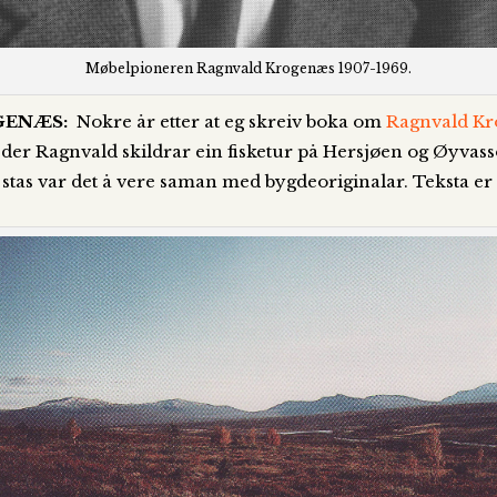
Møbelpioneren Ragnvald Krogenæs 1907-1969.
GENÆS:
Nokre år etter at eg skreiv boka om
Ragnvald K
er Ragnvald skildrar ein fisketur på Hersjøen og Øyvasso
stas var det å vere saman med bygdeoriginalar. Teksta er 