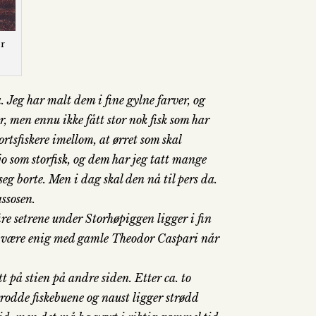
er
a. Jeg har malt dem i fine gylne farver, og
, men ennu ikke fått stor nok fisk som har
ortsfiskere imellom, at ørret som skal
s jo som storfisk, og dem har jeg tatt mange
eg borte. Men i dag skal den nå til pers da.
assosen.
ire setrene under Storhøpiggen ligger i fin
 må være enig med gamle Theodor Caspari når
t på stien på andre siden. Etter ca. to
rodde fiskebuene og naust ligger strødd