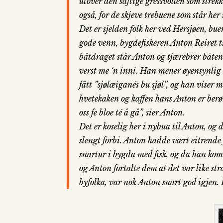
utover den saftige gressvollen som strek
også, for de skjeve trebuene som står her 
Det er sjelden folk her ved Hersjøen, bue
gode venn, bygdefiskeren Anton Reiret tr
båtdraget står Anton og tjærebrer båten. 
verst me ‘n inni. Han mener øyensynlig 
fått ”sjølæiganés bu sjøl”, og han viser m
hvetekaken og kaffen hans Anton er berøm
oss fe bloe té å gå”, sier Anton.
Det er koselig her i nybua til Anton, og d
slengt forbi. Anton hadde vært eitrende
snartur i bygda med fisk, og da han kom
og Anton fortalte dem at det var like str
byfolka, var nok Anton snart god igjen. 