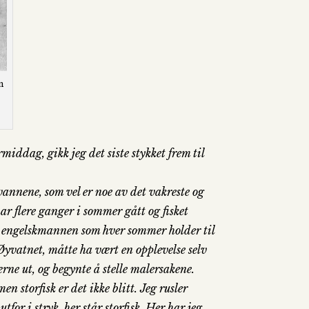
n
middag, gikk jeg det siste stykket frem til
vannene, som vel er noe av det vakreste og
ar flere ganger i sommer gått og fisket
n engelskmannen som hver sommer holder til
Øyvatnet, måtte ha vært en opplevelse selv
rne ut, og begynte å stelle malersakene.
n storfisk er det ikke blitt. Jeg rusler
utfor i stryk, her står storfisk. Her har jeg