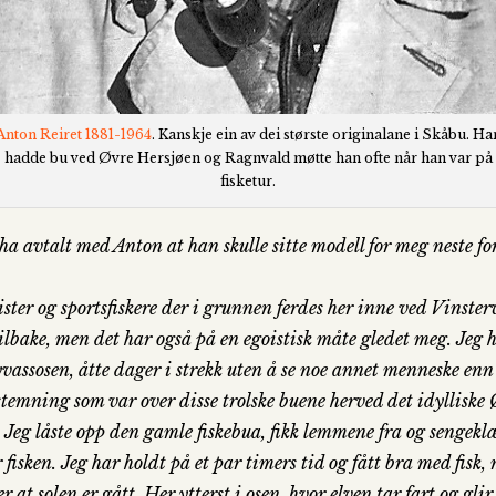
Anton Reiret 1881-1964
. Kanskje ein av dei største originalane i Skåbu. Ha
hadde bu ved Øvre Hersjøen og Ragnvald møtte han ofte når han var på
fisketur.
 ha avtalt med Anton at han skulle sitte modell for meg neste for
ister og sportsfiskere der i grunnen ferdes her inne ved Vinster
ilbake, men det har også på en egoistisk måte gledet meg. Jeg h
vassosen, åtte dager i strekk uten å se noe annet menneske en
temning som var over disse trolske buene herved det idylliske 
 Jeg låste opp den gamle fiskebua, fikk lemmene fra og sengeklæ
isken. Jeg har holdt på et par timers tid og fått bra med fisk, me
r at solen er gått. Her ytterst i osen, hvor elven tar fart og glir 