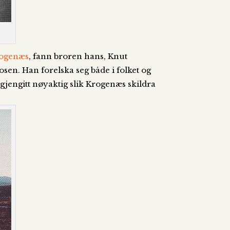
rogenæs
, fann broren hans, Knut
sen. Han forelska seg både i folket og
gjengitt nøyaktig slik Krogenæs skildra