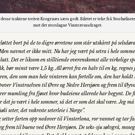
 desse traktene treivst Krogenæs særs godt. Biletet er teke frå Storhøliset
mot det storslagne Vinstravassdraget.
gløttet bort på de to digre ørretene som står utskåret på selsdør
 Men navnet er ikke mitt. Nu har jeg vært på setra i hele sommer
lutt. Det er liksom en stilltiende overenskomst alle virkelige sp
kk, bør minst være 1,5 kg. All ørret fra en halv til en kg, regne
en, den som man hele vinteren kan fortelle om, den har holdt s
oppover Vinstraelven til Øvre og Nedre Hersjøen og frem til Øyv
hører mumling fra fjøset hvor budeiene allerede har begynt. De f
r det jo vært i hele sommer, så det er som det skal være. Jeg
øli seter, det vakreste seterleie i Norge”.
setter farten opp nedover til Vinsterlona, ror vannet og tar fat
eg frem til buene ved Øvre Hersjøen. De seks-sju sølvgrå, moseg