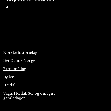
Norske historielag
Det Gamle Norge
Fron mållag
Dølen
Heidal
Vågå, Heidal, Sel og omegn i
gamledager