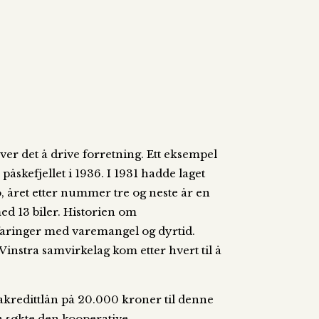
er det å drive forretning. Ett eksempel
 påskefjellet i 1936. I 1931 hadde laget
o, året etter nummer tre og neste år en
med 13 biler. Historien om
rfaringer med varemangel og dyrtid.
Vinstra samvirkelag kom etter hvert til å
akredittlån på 20.000 kroner til denne
on søkte den kooperative