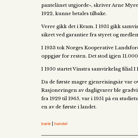
pantelånet utgjorde», skriver Arne Myr
1922, kunne betales tilbake.
Verre gikk det i Kvam. I 1931 gikk sam
sikret ved garantier fra styret og medlem
I 1933 tok Norges Kooperative Landsfore
oppgjør for resten. Det stod igjen 11.000
I 1950 startet Vinstra samvirkelag filial
Da de første magre gjenreisingsår var o
Rasjoneringen av dagligvarer ble gradvi
fra 1929 til 1965, var i 1951 på en stud
en av de første i landet.
bank
|
handel