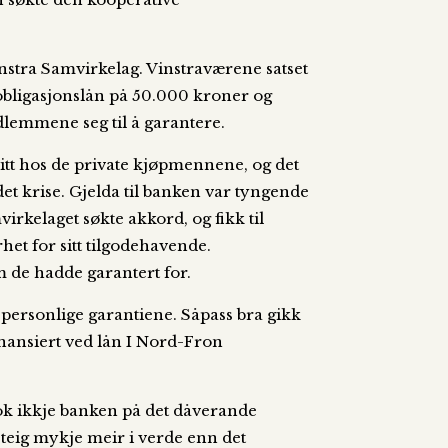
instra Samvirkelag. Vinstraværene satset
obligasjonslån på 50.000 kroner og
edlemmene seg til å garantere.
ditt hos de private kjøpmennene, og det
et krise. Gjelda til banken var tyngende
rkelaget søkte akkord, og fikk til
het for sitt tilgodehavende.
 de hadde garantert for.
 personlige garantiene. Såpass bra gikk
finansiert ved lån I Nord-Fron
 tok ikkje banken på det dåverande
steig mykje meir i verde enn det