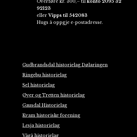
Overføre kr. 300,– til
konto
2095 32
92123
eller
Vipps til 542083
Hugs å oppgje e-postadresse.
Gudbrandsdal historielag Dølaringen
Ringebu historielag
Sel historielag
Øyer og Tretten historielag
Gausdal Historielag
Kvam historiske forening
Lesja historielag
Vågå historielag