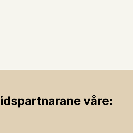
ids­partnarane våre: