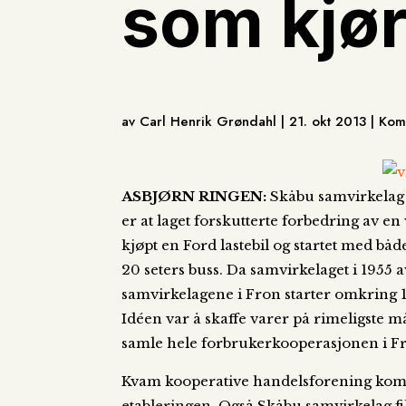
som kjør
av Carl Henrik Grøndahl | 21. okt 2013 | K
ASBJØRN RINGEN:
Skåbu samvirkelag h
er at laget forskutterte forbedring av en 
kjøpt en Ford lastebil og startet med bå
20 seters buss. Da samvirkelaget i 1955 av
samvirkelagene i Fron starter omkring 1
Idéen var å skaffe varer på rimeligste m
samle hele forbrukerkooperasjonen i Fr
Kvam kooperative handelsforening kom I 
etableringen. Også Skåbu samvirkelag fik