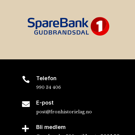
Telefon

990 34 406
E-post

post@fronhistorielag.no
Bli medlem
