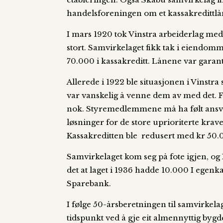
handelsforeningen om et kassakredittlå
I mars 1920 tok Vinstra arbeiderlag med
stort. Samvirkelaget fikk tak i eiendo
70.000 i kassakreditt. Lånene var garante
Allerede i 1922 ble situasjonen i Vinstr
var vanskelig å venne dem av med det. Fo
nok. Styremedlemmene må ha følt ansvare
løsninger for de store uprioriterte krav
Kassakreditten ble redusert med kr 50.0
Samvirkelaget kom seg på fote igjen, og
det at laget i 1936 hadde 10.000 I egenka
Sparebank.
I følge 50-årsberetningen til samvirkela
tidspunkt ved å gje eit almennyttig byg