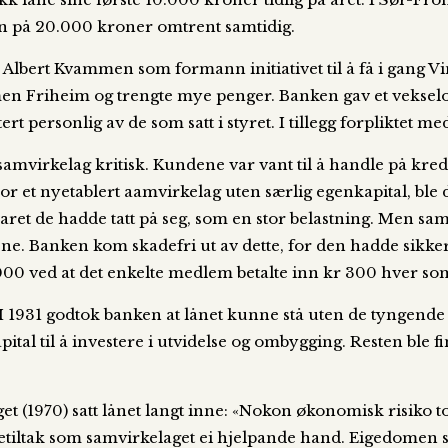
n på 20.000 kroner omtrent samtidig.
 Albert Kvammen som formann initiativet til å få i gang V
mmen Friheim og trengte mye penger. Banken gav et veksel
rt personlig av de som satt i styret. I tillegg forpliktet m
a samvirkelag kritisk. Kundene var vant til å handle på kre
r et nyetablert aamvirkelag uten særlig egenkapital, ble d
t de hadde tatt på seg, som en stor belastning. Men samvi
ene. Banken kom skadefri ut av dette, for den hadde sikker
00 ved at det enkelte medlem betalte inn kr 300 hver som
 I 1931 godtok banken at lånet kunne stå uten de tyngende
pital til å investere i utvidelse og ombygging. Resten ble 
get (1970) satt lånet langt inne: «Nokon økonomisk risiko
detiltak som samvirkelaget ei hjelpande hand. Eigedomen 