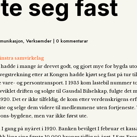
te seg fast
ommunikasjon, Verksemder | 0 kommentarar
adde i mange år drevet godt, og gjort mye for bygda utov
vegstrekning etter at Kongen hadde kjørt seg fast på tur til
de vare- og persontransport. I 1935 kom lastebil nummer t
viklet driften og solgte til Gausdal Bilselskap, fulgte det 
920. Det er ikke tilfeldig, de kom etter verdenskrigens e
åte og selge dem videre til medlemmene uten fortjeneste. 
ons-bygdene, men var ikke først ute.
gang på nyåret i 1920. Banken bevilget I februar et kass
k låne sine første 10.000 kroner tidlig på året. I Sør-Fr