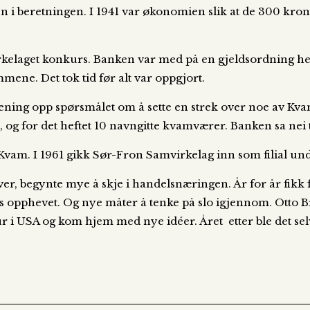
en i beretningen. I 1941 var økonomien slik at de 300 
virkelaget konkurs. Banken var med på en gjeldsordning h
mene. Det tok tid før alt var oppgjort.
ning opp spørsmålet om å sette en strek over noe av Kvam
, og for det heftet 10 navngitte kvamværer. Banken sa nei t
 I Kvam. I 1961 gikk Sør-Fron Samvirkelag inn som filial un
ver, begynte mye å skje i handelsnæringen. År for år fikk
s opphevet. Og nye måter å tenke på slo igjennom. Otto Br
ietur i USA og kom hjem med nye idéer. Året etter ble det s