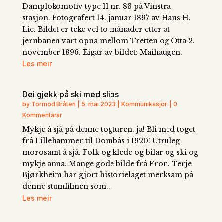
Damplokomotiv type 11 nr. 83 på Vinstra
stasjon. Fotografert 14. januar 1897 av Hans H.
Lie. Bildet er teke vel to månader etter at
jernbanen vart opna mellom Tretten og Otta 2.
november 1896. Eigar av bildet: Maihaugen.
Les meir
Dei gjekk på ski med slips
by Tormod Bråten | 5. mai 2023 | Kommunikasjon | 0
Kommentarar
Mykje å sjå på denne togturen, ja! Bli med toget
frå Lillehammer til Dombås i 1920! Utruleg
morosamt å sjå. Folk og klede og bilar og ski og
mykje anna. Mange gode bilde frå Fron. Terje
Bjørkheim har gjort historielaget merksam på
denne stumfilmen som...
Les meir