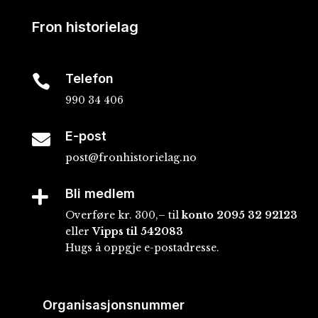
Fron historielag
Telefon

990 34 406
E-post

post@fronhistorielag.no
Bli medlem

Overføre kr. 300,– til
konto
2095 32 92123
eller
Vipps til 542083
Hugs å oppgje e-postadresse.
Organisasjonsnummer