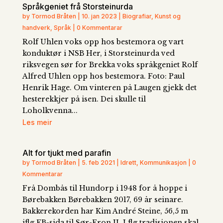
Språkgeniet frå Storsteinurda
by Tormod Bråten | 10. jan 2023 | Biografiar, Kunst og
handverk, Språk | 0 Kommentarar
Rolf Uhlen voks opp hos bestemora og vart
konduktør i NSB Her, i Storsteinurda ved
riksvegen sør for Brekka voks språkgeniet Rolf
Alfred Uhlen opp hos bestemora. Foto: Paul
Henrik Hage. Om vinteren på Laugen gjekk det
hesterekkjer på isen. Dei skulle til
Loholkvenna...
Les meir
Alt for tjukt med parafin
by Tormod Bråten | 5. feb 2021 | Idrett, Kommunikasjon | 0
Kommentarar
Frå Dombås til Hundorp i 1948 for å hoppe i
Børebakken Børebakken 2017, 69 år seinare.
Bakkerekorden har Kim André Steine, 56,5 m
iflg FB-sida til Sør-Fron IL I flg tradisjonen skal