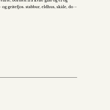
rte, bortsett frå kvite glas og ei og
 og geitefjos. stabbur, eldhus, skåle, do –