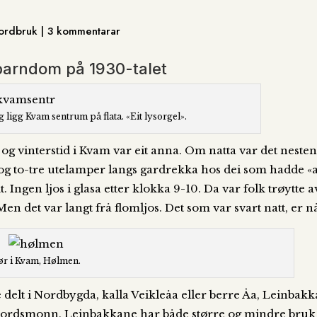
 Jordbruk | 3 kommentarar
barndom på 1930-talet
g ligg Kvam sentrum på flata. «Eit lysorgel».
og vinterstid i Kvam var eit anna. Om natta var det nesten i
, og to-tre utelamper langs gardrekka hos dei som hadde 
 Ingen ljos i glasa etter klokka 9-10. Da var folk trøytte a
 Men det var langt frå flomljos. Det som var svart natt, er nå
ør i Kvam, Hølmen.
elt i Nordbygda, kalla Veikleåa eller berre Åa, Leinbakka
 jordsmonn. Leinbakkane har både større og mindre bruk 