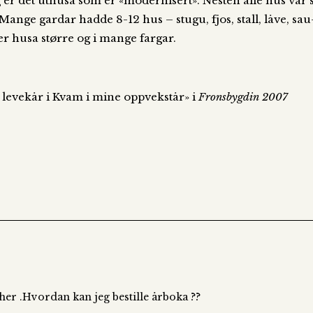
r det uthusa som er «modernisert». Nesten alle hus var sva
 Mange gardar hadde 8-12 hus – stugu, fjos, stall, låve, sau-
 er husa større og i mange fargar.
g levekår i Kvam i mine oppvekstår» i
Fronsbygdin 2007
her .Hvordan kan jeg bestille årboka ??