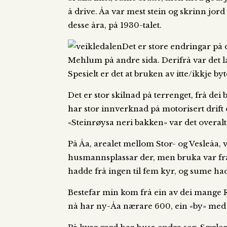
å drive. Åa var mest stein og skrinn jor
desse åra, på 1930-talet.
Det er store endringar på 
Mehlum på andre sida. Derifrå var det la
Spesielt er det at bruken av itte/ikkje b
Det er stor skilnad på terrenget, frå dei
har stor innverknad på motorisert drift 
«Steinrøysa neri bakken» var det overal
På Åa, arealet mellom Stor- og Vesleåa, 
husmannsplassar der, men bruka var frå
hadde frå ingen til fem kyr, og sume had
Bestefar min kom frå ein av dei mange 
nå har ny-Åa nærare 600, ein «by» med f