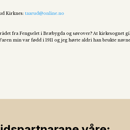
rud Kirknes:
taarud@online.no
et fra Fengselet i Bræbygda og sørover? At kirkesognet gikk
Faren min var fødd i 1911 og jeg hørte aldri han brukte nav
ids­partnarane våre: