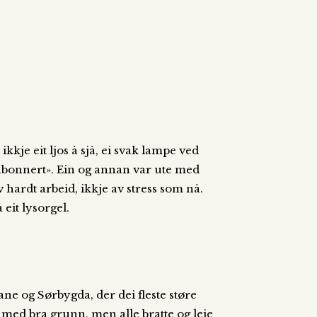
kkje eit ljos å sjå, ei svak lampe ved
«abonnert». Ein og annan var ute med
v hardt arbeid, ikkje av stress som nå.
 eit lysorgel.
ne og Sørbygda, der dei fleste støre
med bra grunn, men alle bratte og leie