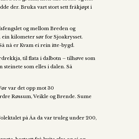
e der. Bruka vart stort sett fråkjøpt i
Selsfengslet og mellom Breden og
 ein kilometer sør for Sjoakrysset.
Så nå er Kvam ei rein itte-bygd.
rekkja, til flata i dalbotn – tilhøve som
 steinete som elles i dalen. Så
 Før var det opp mot 30
nordre Røssum, Veikle og Brende. Sume
lektalet på Åa da var truleg under 200,