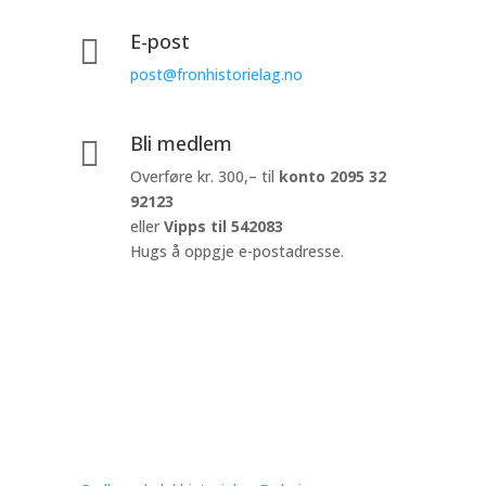
E-post

post@fronhistorielag.no
Bli medlem

Overføre kr. 300,– til
konto
2095 32
92123
eller
Vipps til 542083
Hugs å oppgje e-postadresse.