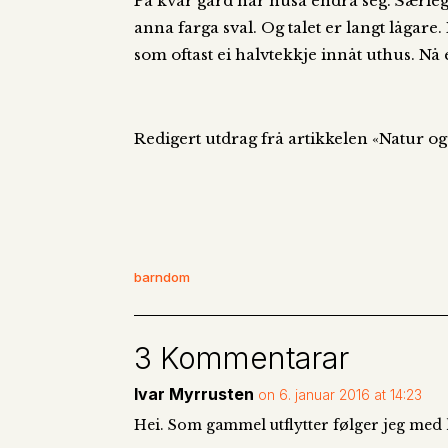
På kvar gard har husa endra seg. Særleg e
anna farga sval. Og talet er langt lågare.
som oftast ei halvtekkje innåt uthus. Nå
Redigert utdrag frå artikkelen «Natur o
barndom
3 Kommentarar
Ivar Myrrusten
on 6. januar 2016 at 14:23
Hei. Som gammel utflytter følger jeg med 