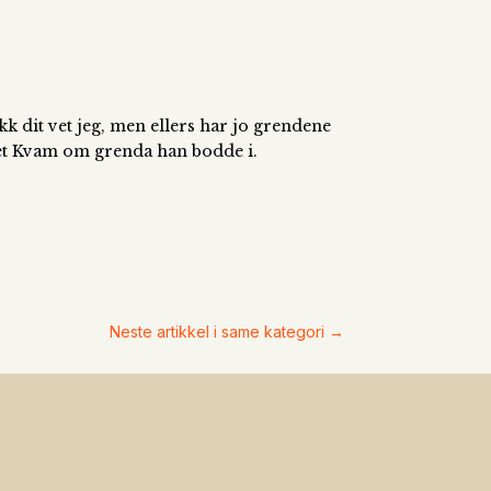
 dit vet jeg, men ellers har jo grendene
net Kvam om grenda han bodde i.
Neste artikkel i same kategori
→