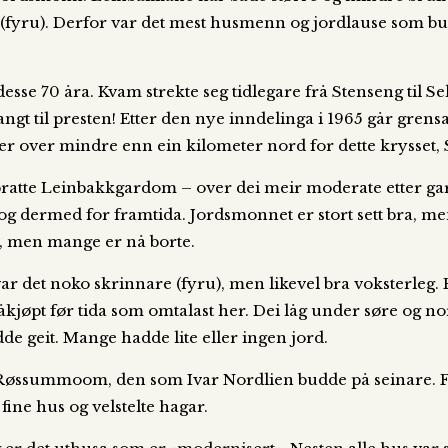
d (fyru). Derfor var det mest husmenn og jordlause som budd
desse 70 åra. Kvam strekte seg tidlegare frå Stenseng til 
ngt til presten! Etter den nye inndelinga i 1965 går grensa
yter over mindre enn ein kilometer nord for dette krysset, 
 bratte Leinbakkgardom – over dei meir moderate etter gard
og dermed for framtida. Jordsmonnet er stort sett bra, men
t, men mange er nå borte.
var det noko skrinnare (fyru), men likevel bra voksterleg.
kjøpt før tida som omtalast her. Dei låg under søre og 
de geit. Mange hadde lite eller ingen jord.
Røssummoom, den som Ivar Nordlien budde på seinare. Fo
ine hus og velstelte hagar.