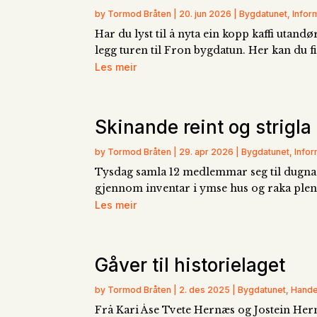
by Tormod Bråten | 20. jun 2026 | Bygdatunet, Info
Har du lyst til å nyta ein kopp kaffi utand
legg turen til Fron bygdatun. Her kan du 
Les meir
Skinande reint og strigla
by Tormod Bråten | 29. apr 2026 | Bygdatunet, Info
Tysdag samla 12 medlemmar seg til dugnad 
gjennom inventar i ymse hus og raka plen f
Les meir
Gåver til historielaget
by Tormod Bråten | 2. des 2025 | Bygdatunet, Hand
Frå Kari Åse Tvete Hernæs og Jostein Hernæ