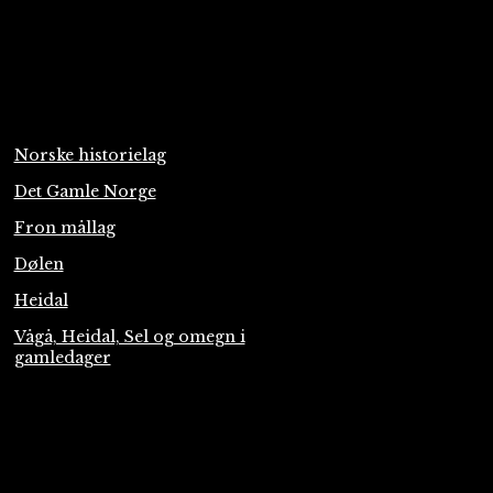
Norske historielag
Det Gamle Norge
Fron mållag
Dølen
Heidal
Vågå, Heidal, Sel og omegn i
gamledager