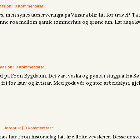
rmasjon | 0 Kommentarar
ørs, men synes uteserveringa på Vinstra blir litt for travel? T
finne roa mellom gamle tømmerhus og grøne tun. Lat auga kvil
rmasjon | 0 Kommentarar
på Fron Bygdatun. Det vart vaska og pynta i stuggua frå Sør
ri for lauv og kvistar. Med godt vêr og stor arbeidslyst, gje
el, Jordbruk | 0 Kommentarar
s har Fron historielag fått fire flotte vevskeier. Desse er s