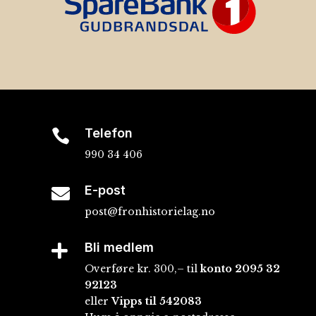
Telefon

990 34 406
E-post

post@fronhistorielag.no
Bli medlem

Overføre kr. 300,– til
konto
2095 32
92123
eller
Vipps til 542083