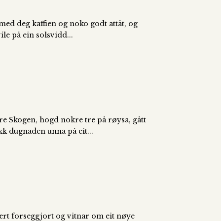
a med deg kaffien og noko godt attåt, og
e på ein solsvidd...
e Skogen, hogd nokre tre på røysa, gått
kk dugnaden unna på eit...
vært forseggjort og vitnar om eit nøye