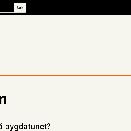
n
på bygdatunet?