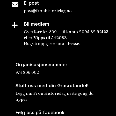
E-post

post@fronhistorielag.no
Bli medlem

Overføre kr. 300,– til
konto
2095 32 92123
eller
Vipps til 542083
Hugs å oppgje e-postadresse.
Organisasjonsnummer
974 806 002
Støtt oss med din Grasrotandel!
Legg inn Fron Historielag neste gong du
tipper!
Følg oss på facebook