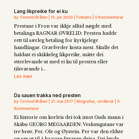
Lang likpreike for ei ku
by Tormod Bråten | 15. jan 2020 | Folketru | 0 Kommentarar
Prestane i Fron var ikkje alltid nøgde med
betalinga RAGNAR ØVRELID: Presten hadde
rett til særleg betaling for kyrkjelege
handlingar. Gravferder kosta mest. Skulle det
haldast ei skikkeleg likpreike, måtte dei
etterlevande ut med ei ku til presten eller
tilsvarande i...
Les meir
Da sauen trakka ned presten
by Tormod Bråten | 21. mai 2017 | Biografiar, Jordbruk | 0
Kommentarar
Ei historie om korleis dei tok imot Guds mann i
Skåbu GEORG MEGAARDEN: Veslumgutane var
tre brør, Per, Ole og Øystein. Per var den eldste
og ser ut til å ha vore føraren deira. Dei levde