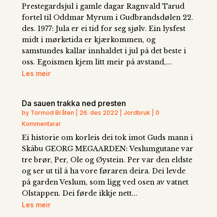
Prestegardsjul i gamle dagar Ragnvald Tarud
fortel til Oddmar Myrum i Gudbrandsdølen 22.
des. 1977: Jula er ei tid for seg sjølv. Ein lysfest
midt i mørketida er kjærkommen, og
samstundes kallar innhaldet i jul på det beste i
oss. Egoismen kjem litt meir på avstand,...
Les meir
Da sauen trakka ned presten
by Tormod Bråten | 26. des 2022 | Jordbruk | 0
Kommentarar
Ei historie om korleis dei tok imot Guds mann i
Skåbu GEORG MEGAARDEN: Veslumgutane var
tre brør, Per, Ole og Øystein. Per var den eldste
og ser ut til å ha vore føraren deira. Dei levde
på garden Veslum, som ligg ved osen av vatnet
Olstappen. Dei førde ikkje nett...
Les meir