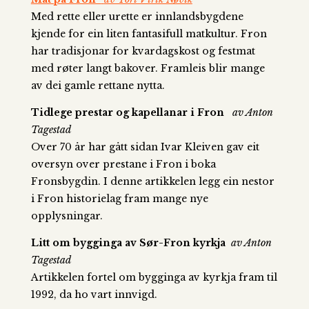
Med rette eller urette er innlandsbygdene
kjende for ein liten fantasifull matkultur. Fron
har tradisjonar for kvardagskost og festmat
med røter langt bakover. Framleis blir mange
av dei gamle rettane nytta.
Tidlege prestar og kapellanar i Fron
av Anton
Tagestad
Over 70 år har gått sidan Ivar Kleiven gav eit
oversyn over prestane i Fron i boka
Fronsbygdin. I denne artikkelen legg ein nestor
i Fron historielag fram mange nye
opplysningar.
Litt om bygginga av Sør-Fron kyrkja
av Anton
Tagestad
Artikkelen fortel om bygginga av kyrkja fram til
1992, da ho vart innvigd.