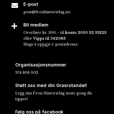
E-post

post@fronhistorielag.no
Bli medlem

Overføre kr. 300,– til
konto
2095 32 92123
eller
Vipps til 542083
Hugs å oppgje e-postadresse.
Organisasjonsnummer
974 806 002
Støtt oss med din Grasrotandel!
Legg inn Fron Historielag neste gong du
tipper!
Følg oss på facebook