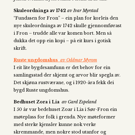
Skuleordninga av 1742
av Ivar Myrstad
“Fundasen for Fron” – ein plan for korleis den
nye skuleordninga av 1742 skulle gjennomførast
i Fron – trudde alle var komen bort. Men så
dukka det opp ein kopi – på eit kurs i gotisk
skrift.
Ruste ungdomshus
av Oddmar Myrom
I eit lite bygdesamfunn er det behov for ein
samlingsstad der skjemt og arvor blir spegla av.
Det skjøna rustværane, og i 1920-åra fekk dei
bygd Ruste ungdomshus.
Bedhuset Zora i Lia
av Gard Espeland
I 50 år var bedehuset Zoar i Lia i Sør-Fron ein
møteplass for folk i grenda. Nye møteformer
med sterke kjensler kunne nok verke
skremmande, men nokre stod utanfor og