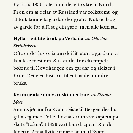
Fyrst på 1830-talet kom det eit rykte til Nord-
Fron om at delar av Russland var folketomt, og
at folk kunne få gardar der gratis. Nokre drog
av garde for å få seg ein gard, men alle kom att.
Hytta – eit lite bruk på Vestsida
av Odd Jan
Skriubakken
Ofte er det historia om dei litt større gardane vi
kan lese mest om. Slik er det for eksempel i
bøkene til Hovdhaugen om gardar og slekter i
Fron. Dette er historia til eitt av dei mindre
bruka.
Kvamsjenta som vart skipperfrue
av Steinar
Moen
Anna Kjørum frå Kvam reiste til Bergen der ho
gifta seg med Tollef Leknæs som var kaptein på
skuta “Lekna”. I 1893 vart han drepen i Rio de
Janeiro. Anna flytta seinare heim til Kvam.