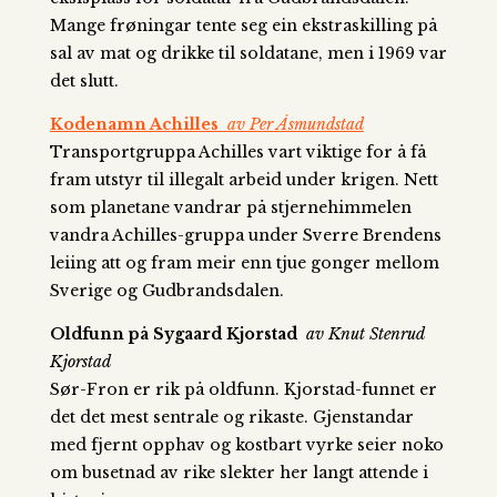
Mange frøningar tente seg ein ekstraskilling på
sal av mat og drikke til soldatane, men i 1969 var
det slutt.
Kodenamn Achilles
av Per Åsmundstad
Transportgruppa Achilles vart viktige for å få
fram utstyr til illegalt arbeid under krigen. Nett
som planetane vandrar på stjernehimmelen
vandra Achilles-gruppa under Sverre Brendens
leiing att og fram meir enn tjue gonger mellom
Sverige og Gudbrandsdalen.
Oldfunn på Sygaard Kjorstad
av Knut Stenrud
Kjorstad
Sør-Fron er rik på oldfunn. Kjorstad-funnet er
det det mest sentrale og rikaste. Gjenstandar
med fjernt opphav og kostbart vyrke seier noko
om busetnad av rike slekter her langt attende i