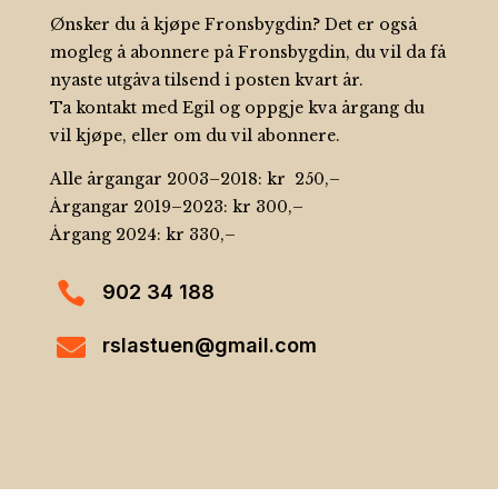
Ønsker du å kjøpe Fronsbygdin?
Det er også
mogleg å abonnere på Fronsbygdin, du vil da få
nyaste utgåva tilsend i posten kvart år.
Ta kontakt med Egil og oppgje kva årgang du
vil kjøpe, eller om du vil abonnere.
Alle årgangar 2003–2018: kr 250,–
Årgangar 2019–2023: kr 300,–
Årgang 2024: kr
330,–

902 34 188

rslastuen@gmail.com