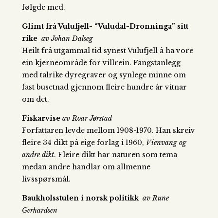
følgde med.
Glimt frå Vulufjell- “Vuludal-Dronninga” sitt
rike
av Johan Dalseg
Heilt frå utgammal tid synest Vulufjell å ha vore
ein kjerneområde for villrein. Fangstanlegg
med talrike dyregraver og synlege minne om
fast busetnad gjennom fleire hundre år vitnar
om det.
Fiskarvise
av Roar Jørstad
Forfattaren levde mellom 1908-1970. Han skreiv
fleire 34 dikt på eige forlag i 1960,
Vienvang og
andre dikt
. Fleire dikt har naturen som tema
medan andre handlar om allmenne
livsspørsmål.
Baukholsstulen i norsk politikk
av Rune
Gerhardsen