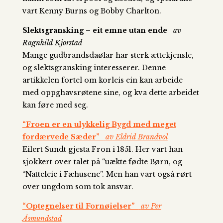
vart Kenny Burns og Bobby Charlton.
Slektsgransking – eit emne utan ende
av
Ragnhild Kjorstad
Mange gudbrandsdaølar har sterk ættekjensle,
og slektsgransking interesserer. Denne
artikkelen fortel om korleis ein kan arbeide
med oppghavsrøtene sine, og kva dette arbeidet
kan føre med seg.
“Froen er en ulykkelig Bygd med meget
fordærvede Sæder”
av Eldrid Brandvol
Eilert Sundt gjesta Fron i 1851. Her vart han
sjokkert over talet på “uækte fødte Børn, og
“Natteleie i Fæhusene”. Men han vart også rørt
over ungdom som tok ansvar.
“Optegnelser til Fornøielser”
av Per
Åsmundstad