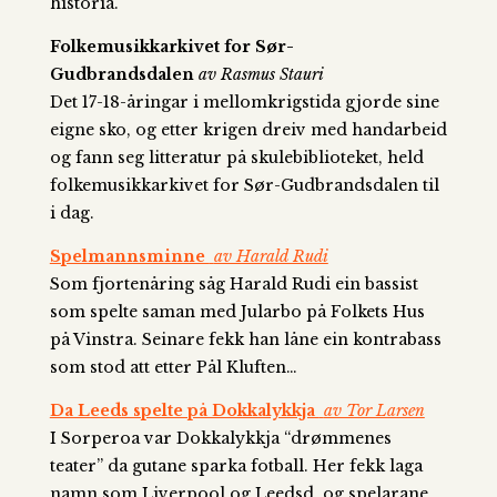
historia.
Folkemusikkarkivet for Sør-
Gudbrandsdalen
av Rasmus Stauri
Det 17-18-åringar i mellomkrigstida gjorde sine
eigne sko, og etter krigen dreiv med handarbeid
og fann seg litteratur på skulebiblioteket, held
folkemusikkarkivet for Sør-Gudbrandsdalen til
i dag.
Spelmannsminne
av Harald Rudi
Som fjortenåring såg Harald Rudi ein bassist
som spelte saman med Jularbo på Folkets Hus
på Vinstra. Seinare fekk han låne ein kontrabass
som stod att etter Pål Kluften…
Da Leeds spelte på Dokkalykkja
av Tor Larsen
I Sorperoa var Dokkalykkja “drømmenes
teater” da gutane sparka fotball. Her fekk laga
namn som Liverpool og Leedsd, og spelarane