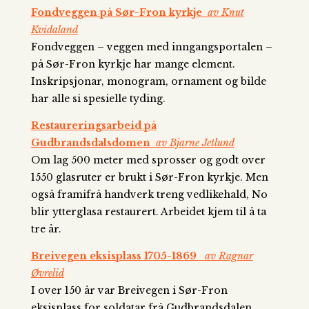
Fondveggen på Sør-Fron kyrkje
av Knut
Kvidaland
Fondveggen – veggen med inngangsportalen –
på Sør-Fron kyrkje har mange element.
Inskripsjonar, monogram, ornament og bilde
har alle si spesielle tyding.
Restaureringsarbeid på
Gudbrandsdalsdomen
av Bjarne Jetlund
Om lag 500 meter med sprosser og godt over
1550 glasruter er brukt i Sør-Fron kyrkje. Men
også framifrå handverk treng vedlikehald, No
blir ytterglasa restaurert. Arbeidet kjem til å ta
tre år.
Breivegen eksisplass 1705-1869
av Ragnar
Øvrelid
I over 150 år var Breivegen i Sør-Fron
eksisplass for soldatar frå Gudbrandsdalen.