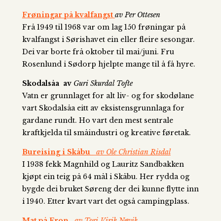
Frøningar på kvalfangst
av Per Ottesen
Frå 1949 til 1968 var om lag 150 frøningar på
kvalfangst i Sørishavet ein eller fleire sesongar.
Dei var borte frå oktober til mai/juni. Fru
Rosenlund i Sødorp hjelpte mange til å få hyre.
Skodalsåa av
Guri Skurdal Tofte
Vatn er grunnlaget for alt liv- og for skodølane
vart Skodalsåa eitt av eksistensgrunnlaga for
gardane rundt. Ho vart den mest sentrale
kraftkjelda til småindustri og kreative føretak.
Bureising i Skåbu
av Ole Christian Risdal
I 1938 fekk Magnhild og Lauritz Sandbakken
kjøpt ein teig på 64 mål i Skåbu. Her rydda og
bygde dei bruket Søreng der dei kunne flytte inn
i 1940. Etter kvart vart det også campingplass.
Mat på Fron
av Tori Virik Nøvik